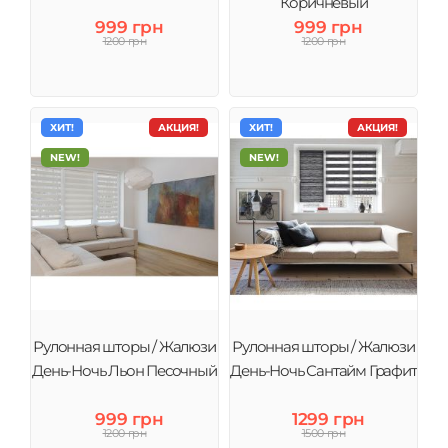
Коричневый
999 грн
999 грн
1200 грн
1200 грн
ХИТ!
АКЦИЯ!
ХИТ!
АКЦИЯ!
NEW!
NEW!
Рулонная шторы / Жалюзи
Рулонная шторы / Жалюзи
День-Ночь Льон Песочный
День-Ночь Сантайм Графит
999 грн
1299 грн
1200 грн
1500 грн