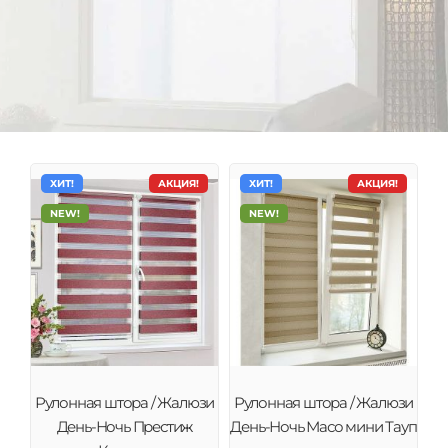
ХИТ!
АКЦИЯ!
ХИТ!
АКЦИЯ!
NEW!
NEW!
Тканевые ролеты День-Ночь
Рулонные шторы (тканевые ролеты) – это
Рулонная штора / Жалюзи
Рулонная штора / Жалюзи
современное качественное и стильное решение
День-Ночь Престиж
День-Ночь Масо мини Тауп
декора окна и защиты от солнца.