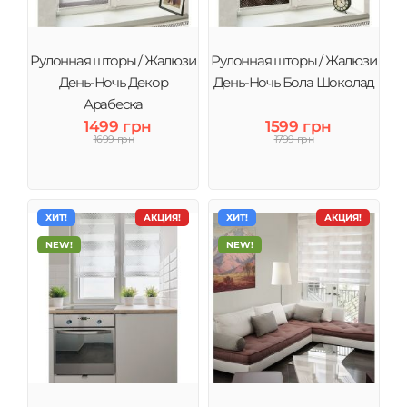
Рулонная шторы / Жалюзи
Рулонная шторы / Жалюзи
День-Ночь Декор
День-Ночь Бола Шоколад
Арабеска
1499 грн
1599 грн
1699 грн
1799 грн
ХИТ!
АКЦИЯ!
ХИТ!
АКЦИЯ!
NEW!
NEW!