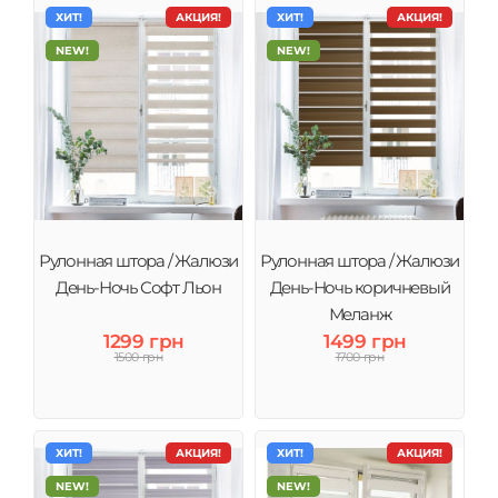
ХИТ!
АКЦИЯ!
ХИТ!
АКЦИЯ!
NEW!
NEW!
Рулонная штора / Жалюзи
Рулонная штора / Жалюзи
День-Ночь Софт Льон
День-Ночь коричневый
Меланж
1299 грн
1499 грн
1500 грн
1700 грн
ХИТ!
АКЦИЯ!
ХИТ!
АКЦИЯ!
NEW!
NEW!