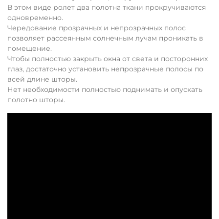
В этом виде ролет два полотна ткани прокручиваются
одновременно.
Чередование прозрачных и непрозрачных полос
позволяет рассеянным солнечным лучам проникать в
помещение.
Чтобы полностью закрыть окна от света и посторонних
глаз, достаточно установить непрозрачные полосы по
всей длине шторы.
Нет необходимости полностью поднимать и опускать
полотно шторы.