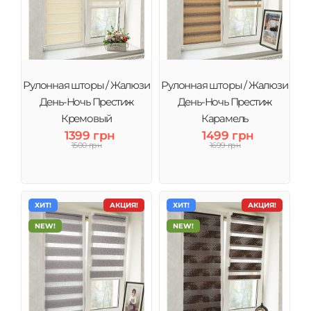
Рулонная шторы / Жалюзи
Рулонная шторы / Жалюзи
День-Ночь Престиж
День-Ночь Престиж
Кремовый
Карамель
1399 грн
1499 грн
1500 грн
1699 грн
ХИТ!
АКЦИЯ!
ХИТ!
АКЦИЯ!
NEW!
NEW!