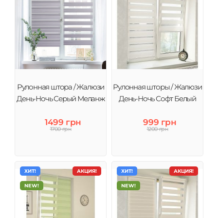
Рулонная штора / Жалюзи
Рулонная шторы / Жалюзи
День-Ночь Серый Меланж
День-Ночь Софт Белый
1499 грн
999 грн
1700 грн
1200 грн
ХИТ!
АКЦИЯ!
ХИТ!
АКЦИЯ!
NEW!
NEW!