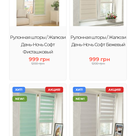
Рулонная шторы / Жалюзи
Рулонная шторы / Жалюзи
День-Ночь Софт
День-Ночь Софт Бежевый
Фисташковый
999 грн
999 грн
1200 грн
1200 грн
ХИТ!
АКЦИЯ!
ХИТ!
АКЦИЯ!
NEW!
NEW!