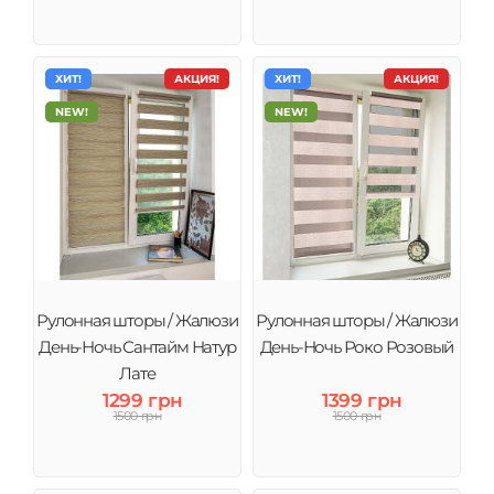
ХИТ!
АКЦИЯ!
ХИТ!
АКЦИЯ!
NEW!
NEW!
Рулонная шторы / Жалюзи
Рулонная шторы / Жалюзи
День-Ночь Сантайм Натур
День-Ночь Роко Розовый
Лате
1299 грн
1399 грн
1500 грн
1500 грн