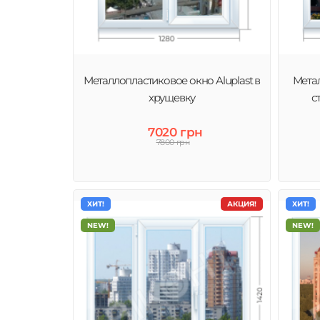
Окна Aluplast пользуются
популярностью в Украине
Металлопластиковое окно Aluplast в
Метал
хрущевку
с
7020 грн
7800 грн
ХИТ!
АКЦИЯ!
ХИТ!
NEW!
NEW!