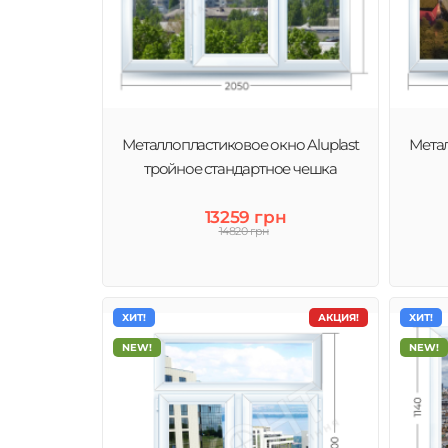
Металлопластиковое окно Aluplast
Метал
тройное стандартное чешка
13259 грн
14820 грн
ХИТ!
АКЦИЯ!
ХИТ!
NEW!
NEW!