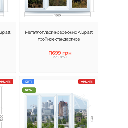
plast
Металлопластиковое окно Aluplast
тройное стандартное
11699 грн
13260 грн
АКЦИЯ!
ХИТ!
АКЦИЯ!
NEW!