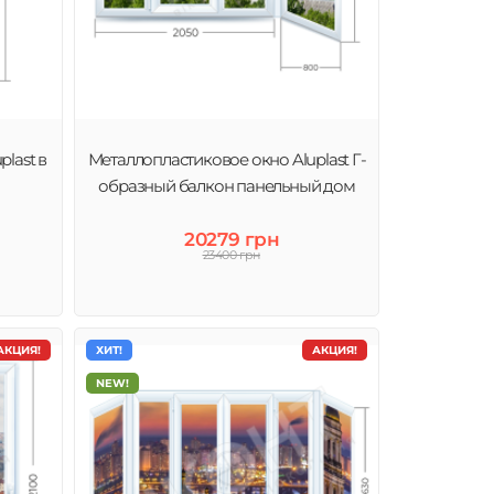
last в
Металлопластиковое окно Aluplast Г-
образный балкон панельный дом
20279 грн
23400 грн
АКЦИЯ!
ХИТ!
АКЦИЯ!
NEW!