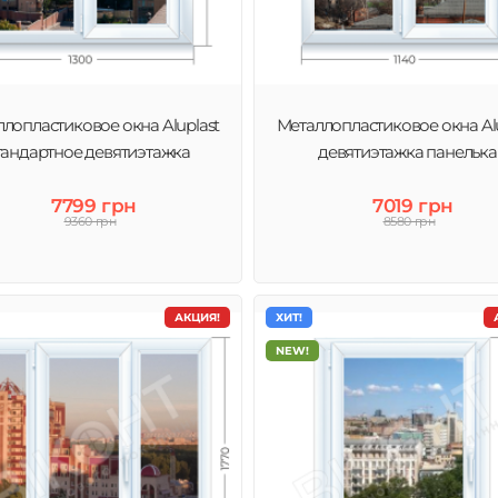
лопластиковое окна Aluplast
Металлопластиковое окна Alu
тандартное девятиэтажка
девятиэтажка панелька
7799 грн
7019 грн
9360 грн
8580 грн
АКЦИЯ!
ХИТ!
NEW!