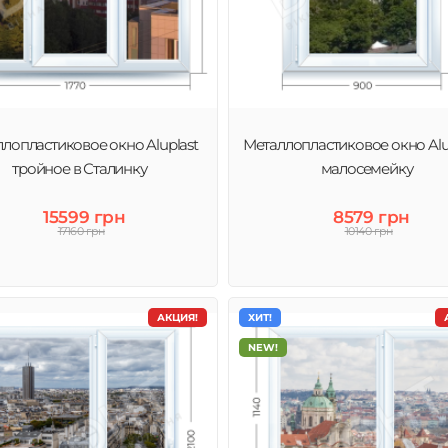
лопластиковое окно Aluplast
Металлопластиковое окно Alup
тройное в Сталинку
малосемейку
15599 грн
8579 грн
17160 грн
10140 грн
АКЦИЯ!
ХИТ!
NEW!