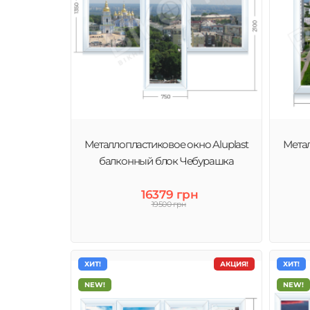
Металлопластиковое окно Aluplast
Метал
балконный блок Чебурашка
16379 грн
19500 грн
ХИТ!
АКЦИЯ!
ХИТ!
NEW!
NEW!