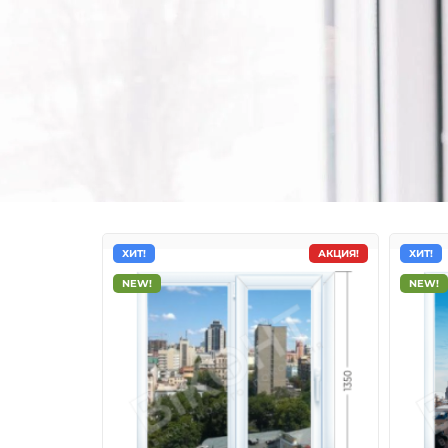
ХИТ!
АКЦИЯ!
ХИТ!
NEW!
NEW!
Металлопластиковые
окна Aluplast