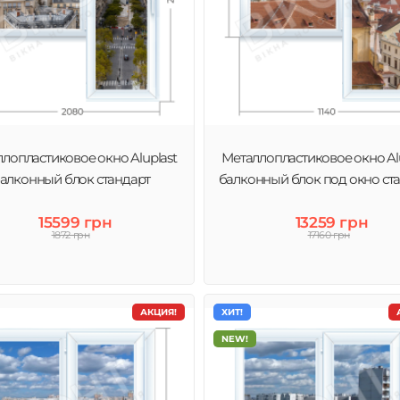
лопластиковое окно Aluplast
Металлопластиковое окно Alu
алконный блок стандарт
балконный блок под окно ст
15599 грн
13259 грн
1872 грн
17160 грн
АКЦИЯ!
ХИТ!
NEW!