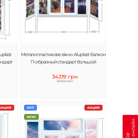
plast
Металопластикове вікно Aluplast балкон
андарт
П-образный стандарт большой
34319 грн
39000 грн
АКЦИЯ!
ХИТ!
АКЦИЯ!
NEW!