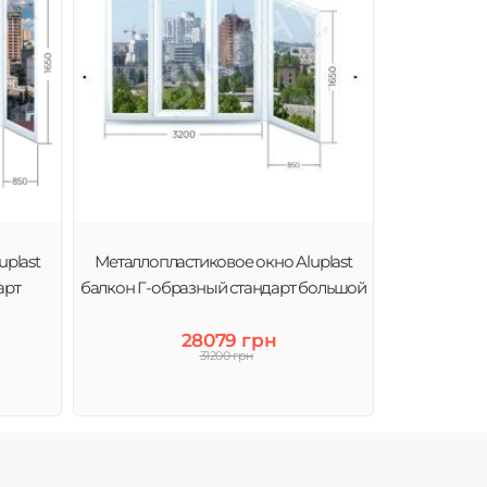
plast
Металлопластиковое окно Aluplast
арт
балкон Г-образный стандарт большой
28079 грн
31200 грн