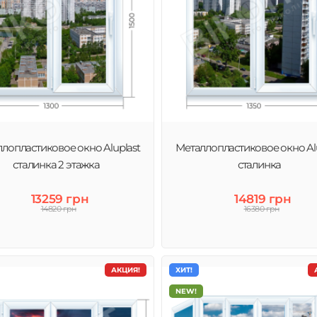
лопластиковое окно Aluplast
Металлопластиковое окно Alu
сталинка 2 этажка
сталинка
13259 грн
14819 грн
14820 грн
16380 грн
АКЦИЯ!
ХИТ!
NEW!