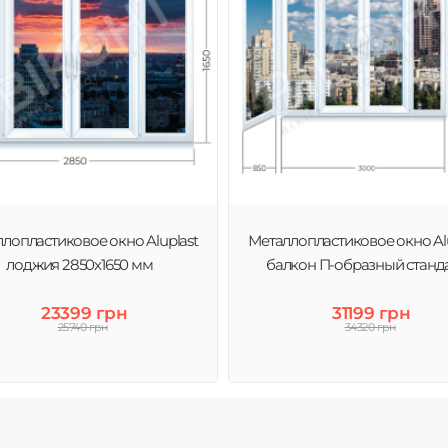
лопластиковое окно Aluplast
Металлопластиковое окно Alu
лоджия 2850х1650 мм
балкон П-образный станд
23399 грн
31199 грн
25740 грн
34320 грн