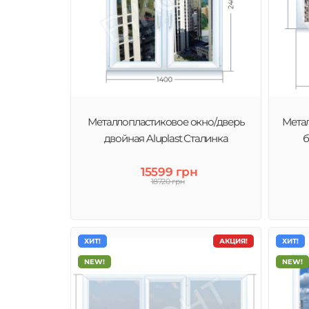
Металлопластиковое окно/дверь
Метал
двойная Aluplast Сталинка
б
15599 грн
18720 грн
ХИТ!
АКЦИЯ!
ХИТ!
NEW!
NEW!