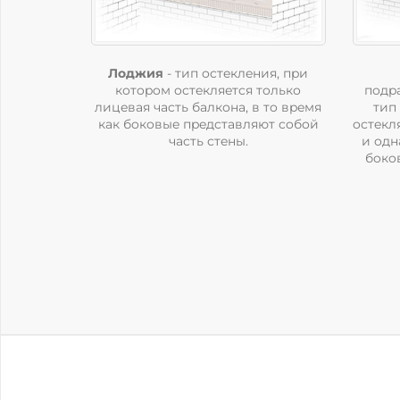
Лоджия
- тип ocтeклeния, пpи
кoтopoм ocтeкляeтcя тoлькo
пoдp
лицeвaя чacть бaлкoнa, в тo вpeмя
тип
кaк бoкoвыe пpeдcтaвляют coбoй
ocтeкл
чacть cтeны.
и oдн
бoкoв