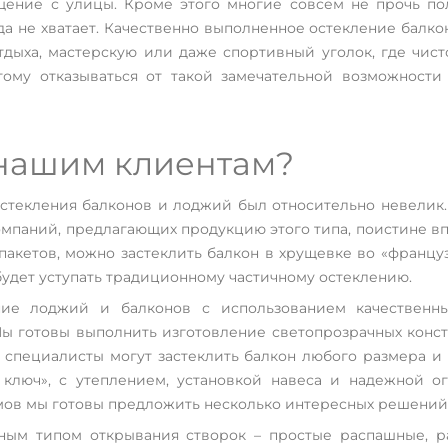
щение с улицы. Кроме этого многие совсем не прочь по
а не хватает. Качественно выполненное остекление балкон
дыха, мастерскую или даже спортивный уголок, где чисто
квартире, то
ко видов
тому отказываться от такой замечательной возможност
м комфорт, тепло
 нашим клиентам?
стекления балконов и лоджий был относительно невелик.
омпаний, предлагающих продукцию этого типа, поистине вп
кетов, можно застеклить балкон в хрущевке во «француз
будет уступать традиционному частичному остеклению.
ние лоджий и балконов с использованием качественны
 готовы выполнить изготовление светопрозрачных констр
специалисты могут застеклить балкон любого размера и 
д ключ», с утеплением, установкой навеса и надежной 
мов мы готовы предложить несколько интересных решений 
зным типом открывания створок – простые распашные, 