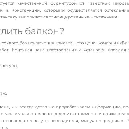
туется качественной фурнитурой от известных миров
ии. Конструкции, которыми осуществляется остеклени
становку выполняют сертифицированные монтажники.
клить балкон?
каждого без исключения клиента – это цена. Компания «Ви
абот. Конечная цена изготовления и установки изделия 
рнитуры;
аж.
цене, мы всегда детально прорабатываем информацию, по
ь максимально точно определить стоимость и сроки реали
 непосредственно у производителя, минуя посредников. 
тве.