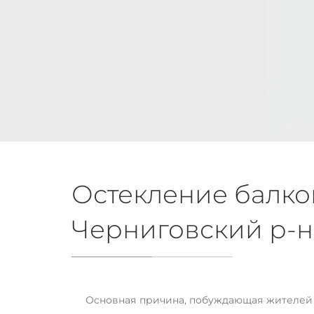
Остекление балкон
Черниговский р-н
Остекление балконов 
в Соколовка (Черниговск
Основная причина, побуждающая жителей г
Черниговский р-н)