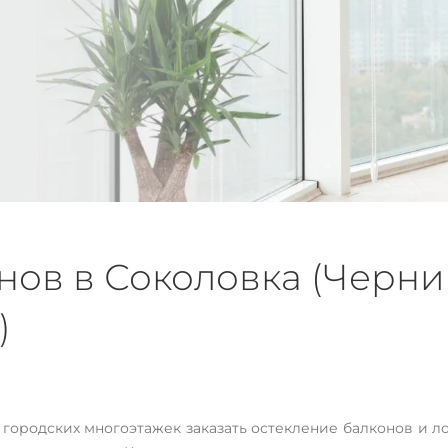
ов в Соколовка (Черниг
)
и лоджий
а обл.,
ородских многоэтажек заказать остекление балконов и л