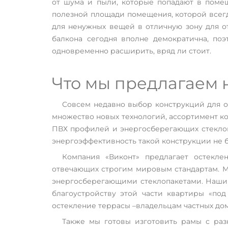
от шума и пыли, которые попадают в поме
полезной площади помещения, которой всегд
для ненужных вещей в отличную зону для от
Если вы хотите провести застекление балкона в вашей 
лучше всего обратиться к нам. Мы предлагаем несколь
балкона сегодня вполне демократична, поэ
современного застекления, которые принесут в ваш до
одновременно расширить, вряд ли стоит.
и уют.
Что мы предлагаем
Совсем недавно выбор конструкций для о
множество новых технологий, ассортимент к
ПВХ профилей и энергосберегающих стеклопа
энергоэффективность такой конструкции не 
Компания «Виконт» предлагает остекле
отвечающих строгим мировым стандартам. Мы
энергосберегающими стеклопакетами. Наши 
благоустройству этой части квартиры «по
остекление террасы –владельцам частных до
Также мы готовы изготовить рамы с ра