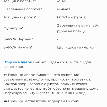
Товщина полотна*
45 мм
Наповнення полотна*
мінвата
Товщина коробки*
60*40 мм (труба)
2 зовнішні петлі на 180◦,
Фурнітура*
ручка на планці.
ЗАМОК Верхній*
-
ЗАМОК Нижній*
Циліндровий «Аріко»
Входные двери
Виконт: Надежность и стиль для
вашего дома
🔑 Входные двери Виконт — это сочетание
современных технологий, прочности и эстетики.
Каждая дверь создана с учетом самых высоких
стандартов качества, чтобы обеспечить вашему дому
надежную защиту и элегантный внешний вид.
💼 Преимущества входных дверей Виконт: