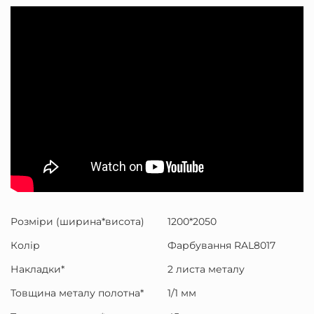
Розміри (ширина*висота)
1200*2050
Колір
Фарбування RAL8017
Накладки*
2 листа металу
Товщина металу полотна*
1/1 мм