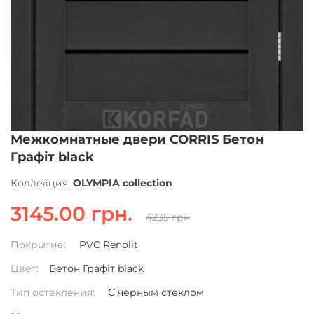
Межкомнатные двери CORRIS Бетон
Графіт black
Коллекция:
OLYMPIA collection
3145.00 грн.
4235 грн
Покрытие:
PVC Renolit
Цвет:
Бетон Графіт black
Тип остекления:
С черным стеклом