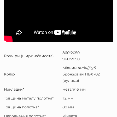
860*2050
Розміри (ширина*висота)
960*2050
Мідний антік/Дуб
Колір
бронзовий ПВХ -02
(вулиця)
Накладки*
метал/16 мм
Товщина металу полотна*
1,2 мм
Товщина полотна*
80 мм
Наповнення полотна*
мінвата