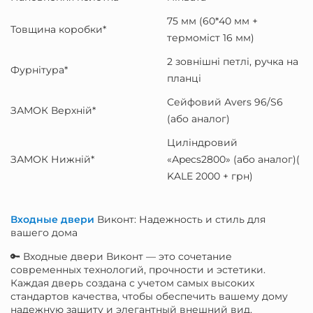
75 мм (60*40 мм +
Товщина коробки*
термоміст 16 мм)
2 зовнішні петлі, ручка на
Фурнітура*
планці
Сейфовий Аvers 96/S6
ЗАМОК Верхній*
(або аналог)
Циліндровий
ЗАМОК Нижній*
«Аpecs2800» (або аналог)(
KALE 2000 + грн)
Входные двери
Виконт: Надежность и стиль для
вашего дома
🔑 Входные двери Виконт — это сочетание
современных технологий, прочности и эстетики.
Каждая дверь создана с учетом самых высоких
стандартов качества, чтобы обеспечить вашему дому
надежную защиту и элегантный внешний вид.