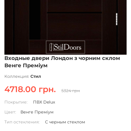
Входные двери Лондон з чорним склом
Венге Преміум
Коллекция:
Стил
4718.00 грн.
5324 грн
Покрытие:
ПВХ Delux
Цвет:
Венге Преміум
Тип остекления:
С черным стеклом