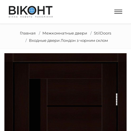
Главная
Межкомнатные двери
StilDoors
Входные двери Лондон з чорним склом