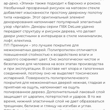
ар-деко. «Эпика» также подходит к барокко и рококо.
Необычный прозрачный рисунок на матовом стекле
добавляет изысканности простому дверному полотну
типа «канадка». Этот оригинальный элемент
декорирования напоминает популярный элегантный
узор «Аргайл». Декоры серии ПВХ DeLuxe удачно
передают структуру и рисунок дерева, что делает
двери уместными в интерьерах в стиле минимализм,
лофт, електика.
ПП Премиум – это лучшее покрытие для
межкомнатных дверей. Полипропилен отличается
повышенной стойкостью к воздействию влаги и
надолго сохраняет цвет. Оно экологически чистое и
безопасное для человека на всех этапах производства
и при эксплуатации. В составе нет хлора и галогенных
соединений, поэтому оно не выделяет токсических
испарений. Поверхность полипропиленового
покрытия для межкомнатных дверей нежная, гладкая и
приятная на ощупь, напоминает на ощупь
полированное дерево. Дополнительный лаковый слой
защищает от царапин, потертостей и ударов. В то же
время, нижний эластичный слой не дает образоваться
трещинам, белизне и глянцу на изгибах и углах.