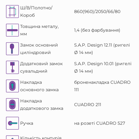
Ш/В/Полотно/
860(960)/2050/66/80
Короб
Товщина металу,
1,4 (без фарбування)
мм
Замок основний
S.A.P. Design 12.11 (ригелі
циліндровий
Ø 14 мм)
Додатковий замок
S.A.P. Design 10.01 (ригелі
сувальдний
Ø 14 мм)
Накладка
броненакладка CUADRO
основного замка
111
Накладка
CUADRO 211
додаткового замка
Ручка
на розеті CUADRO 527
Кількість контурів