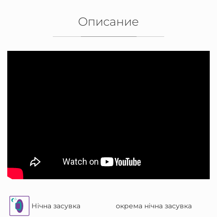
Описание
Нічна засувка
окрема нічна засувка