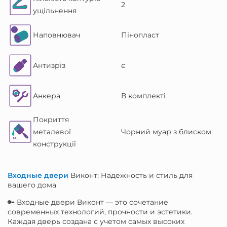
2
ущільнення
Наповнювач
Пінопласт
Антизріз
є
Анкера
В комплекті
Покриття
металевої
Чорний муар з блиском
конструкції
Входные двери
Виконт: Надежность и стиль для
вашего дома
🔑 Входные двери Виконт — это сочетание
современных технологий, прочности и эстетики.
Каждая дверь создана с учетом самых высоких