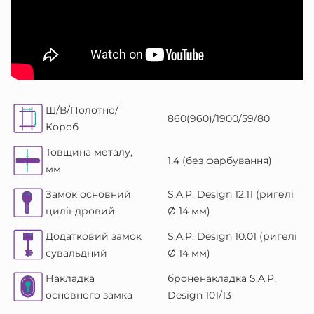
Ш/В/Полотно/
860(960)/1900/59/80
Короб
Товщина металу,
1,4 (без фарбування)
мм
Замок основний
S.A.P. Design 12.11 (ригелі
циліндровий
Ø 14 мм)
Додатковий замок
S.A.P. Design 10.01 (ригелі
сувальдний
Ø 14 мм)
Накладка
броненакладка S.A.P.
основного замка
Design 101/13