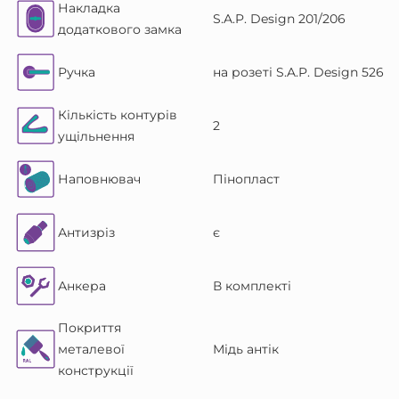
Накладка
S.A.P. Design 201/206
додаткового замка
Ручка
на розеті S.A.P. Design 526
Кількість контурів
2
ущільнення
Наповнювач
Пінопласт
Антизріз
є
Анкера
В комплекті
Покриття
металевої
Мідь антік
конструкції