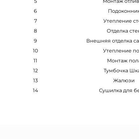
5
Монтаж отли
6
Подоконни
7
Утепление ст
8
Отделка сте
9
Внешняя отделка с
10
Утепление п
11
Монтаж пол
12
Тумбочка Шк
13
Жалюзи
14
Сушилка для б