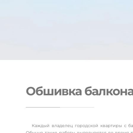
Обшивка балкона
Обшивка балконів та ло
Кривому Розі
Каждый владелец городской квартиры с ба
Обычно такие работы выполняются во время р