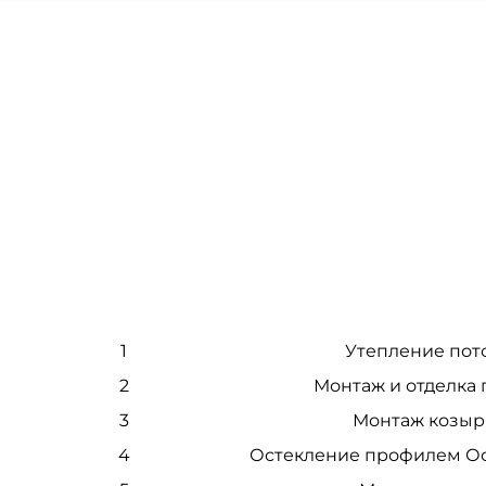
1
Утепление пот
2
Монтаж и отделка 
3
Монтаж козыр
4
Остекление профилем О