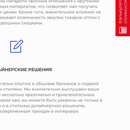
н
К
а
л
ь
к
у
л
я
т
о
р
с
т
о
и
м
о
с
т
и
о
н
л
а
й
 мы наладили прочные отношения с крупными
ых материалов, что позволяет нам получать
 ценам. Кроме того, значительное влияние на
зывает возможность закупки товаров оптом с
орошими скидками.
АЙНЕРСКИЕ РЕШЕНИЯ
огатым опытом в обшивке балконов и лоджий
и стилями. Мы внимательно выслушаем ваши
 несколько креативных и привлекательных
еряя нам, вы можете быть уверены не только в
о и в стильных дизайнерских решениях,
 современным трендам в интерьере.