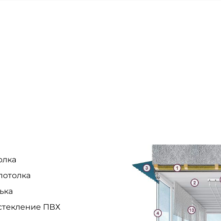
олка
потолка
ька
стекление ПВХ