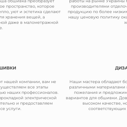
аша обшивка преобразует
работы на рынке Украины
ое пространство, которое
производителями отделочн
пло, уют и эстетика сделают
продукцию по более низким
ля хранения вещей, а
нашу ценовую политику ока
зной даже в малометражной
х
е.
БШИВКИ
ДИЗ
т нашей компании, вам не
Наши мастера обладают б
существляем все этапы
различными материалами 
щью наших профессионалов.
пожелания и предложим
 прокладкой электрической
вариантов для обшивки. Дов
ятельно и предоставляем
высоком качестве, н
се услуги.
соответствующих