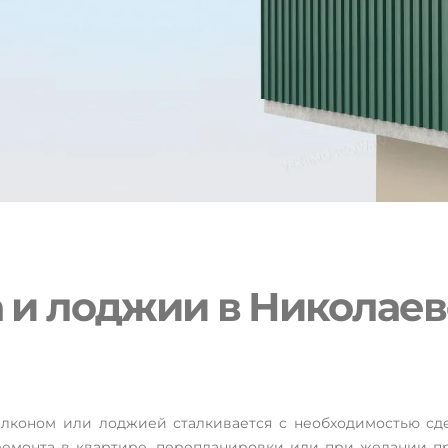
 и лоджии в Николаев
джій у
лконом или лоджией сталкивается с необходимостью сде
емонта в квартире, перепланировки или при желании пр