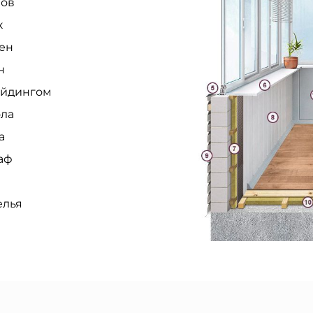
вов
к
ен
н
айдингом
ола
а
аф
елья