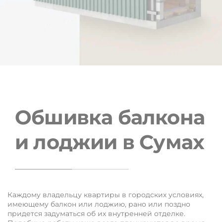
Обшивка балкона
и лоджии в Сумах
Обшивка балконів та лоджій у Кривому Розі
Ремонт лоджії під ключ: обшивка та утеплення лоджії
Каждому владельцу квартиры в городских условиях,
зсередини та зовні, виготовлення та встановлення
имеющему балкон или лоджию, рано или поздно
вікон, монтаж освітлювальних систем
придется задуматься об их внутренней отделке.