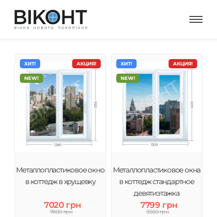
ХИТ!
АКЦИЯ!
ХИТ!
АКЦИЯ!
NEW!
NEW!
Металлопластиковое окно
Металлопластиковое окна
в коттедж в хрущевку
в коттедж стандартное
девятиэтажка
7020 грн
7799 грн
7800 грн
9360 грн