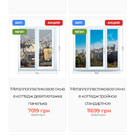
ХИТ!
АКЦИЯ!
ХИТ!
АКЦИЯ!
NEW!
NEW!
Металлопластиковое окна
Металлопластиковое окно
в коттедж девятиэтажка
в коттедж тройное
панелька
стандартное
7019 грн
11699 грн
8580 грн
13260 грн