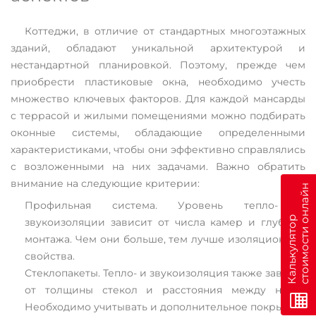
Коттеджи, в отличие от стандартных многоэтажных
зданий, обладают уникальной архитектурой и
нестандартной планировкой. Поэтому, прежде чем
приобрести пластиковые окна, необходимо учесть
множество ключевых факторов. Для каждой мансарды
с террасой и жилыми помещениями можно подбирать
оконные системы, обладающие определенными
характеристиками, чтобы они эффективно справлялись
с возложенными на них задачами. Важно обратить
внимание на следующие критерии:
н
Профильная система. Уровень тепло- и
К
а
л
ь
к
у
л
я
т
о
р
с
т
о
и
м
о
с
т
и
о
н
л
а
й
звукоизоляции зависит от числа камер и глубины
монтажа. Чем они больше, тем лучше изоляционные
свойства.
Стеклопакеты. Тепло- и звукоизоляция также зависят
от толщины стекол и расстояния между ними.
Необходимо учитывать и дополнительное покрытие.