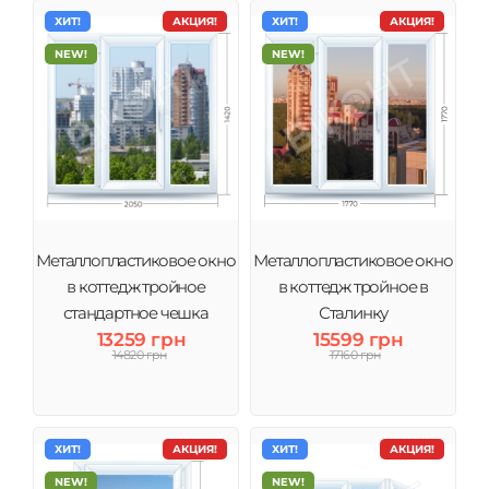
ХИТ!
АКЦИЯ!
ХИТ!
АКЦИЯ!
NEW!
NEW!
Металлопластиковое окно
Металлопластиковое окно
в коттедж тройное
в коттедж тройное в
стандартное чешка
Сталинку
13259 грн
15599 грн
14820 грн
17160 грн
ХИТ!
АКЦИЯ!
ХИТ!
АКЦИЯ!
NEW!
NEW!