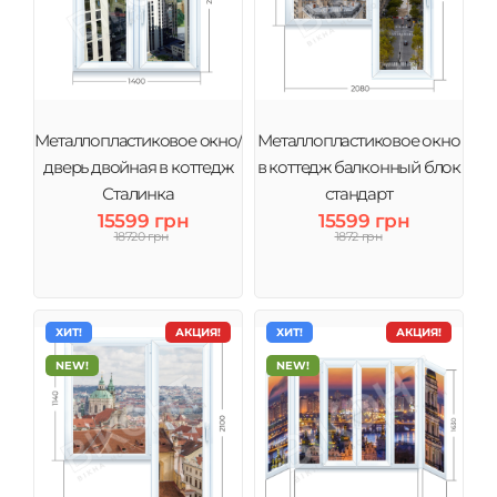
Металлопластиковое окно/
Металлопластиковое окно
дверь двойная в коттедж
в коттедж балконный блок
Сталинка
стандарт
15599 грн
15599 грн
18720 грн
1872 грн
ХИТ!
АКЦИЯ!
ХИТ!
АКЦИЯ!
NEW!
NEW!