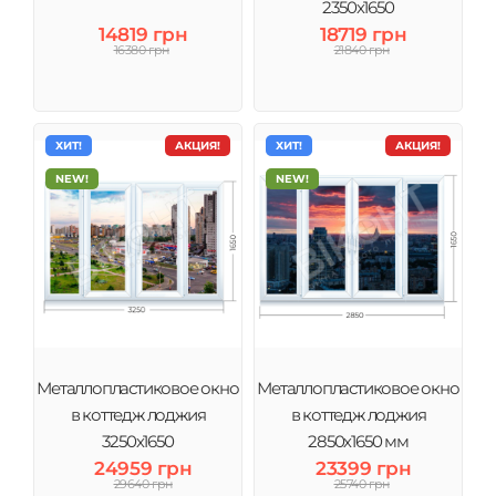
2350х1650
14819 грн
18719 грн
16380 грн
21840 грн
ХИТ!
АКЦИЯ!
ХИТ!
АКЦИЯ!
NEW!
NEW!
Металлопластиковое окно
Металлопластиковое окно
в коттедж лоджия
в коттедж лоджия
3250х1650
2850х1650 мм
24959 грн
23399 грн
29640 грн
25740 грн