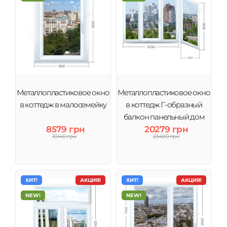
Металлопластиковое окно
Металлопластиковое окно
в коттедж в малосемейку
в коттедж Г-образный
балкон панельный дом
8579 грн
20279 грн
10140 грн
23400 грн
ХИТ!
АКЦИЯ!
ХИТ!
АКЦИЯ!
NEW!
NEW!