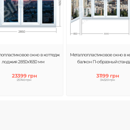
опластиковое окно в коттедж
Металлопластиковое окно в к
лоджия 2850х1650 мм
балкон П-образный станд
23399 грн
31199 грн
25740 грн
34320 грн