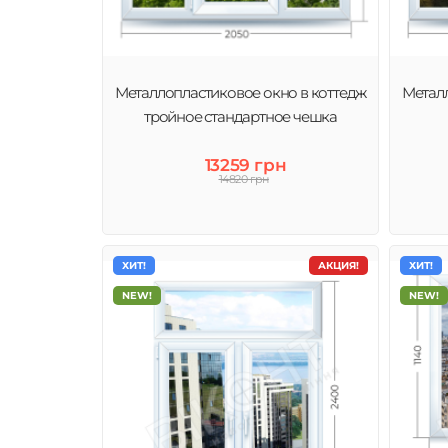
Металлопластиковое окно в коттедж
Металл
тройное стандартное чешка
13259 грн
14820 грн
ХИТ!
АКЦИЯ!
ХИТ!
NEW!
NEW!