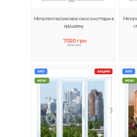
Металлопластиковое окно в коттедж в
Металл
хрущевку
с
7020 грн
7800 грн
ХИТ!
АКЦИЯ!
ХИТ!
NEW!
NEW!