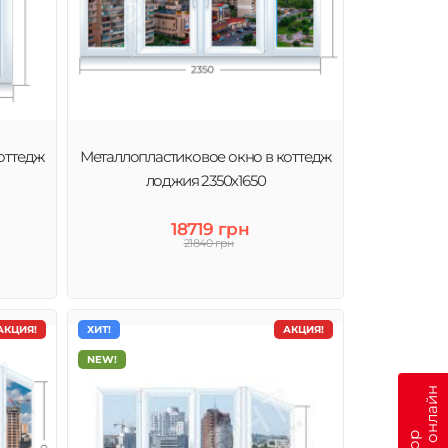
оттедж
Металлопластиковое окно в коттедж
лоджия 2350х1650
18719 грн
21840 грн
АКЦИЯ!
ХИТ!
АКЦИЯ!
NEW!