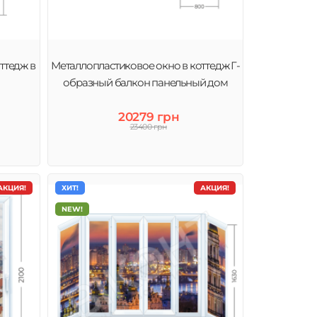
ттедж в
Металлопластиковое окно в коттедж Г-
образный балкон панельный дом
20279 грн
23400 грн
АКЦИЯ!
ХИТ!
АКЦИЯ!
NEW!