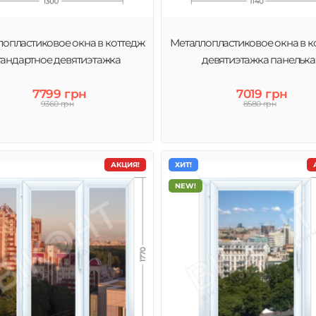
опластиковое окна в коттедж
Металлопластиковое окна в к
тандартное девятиэтажка
девятиэтажка панелька
7799 грн
7019 грн
9360 грн
8580 грн
АКЦИЯ!
ХИТ!
NEW!