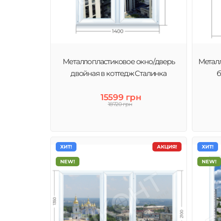
Металлопластиковое окно/дверь
Металл
двойная в коттедж Сталинка
б
15599 грн
18720 грн
ХИТ!
АКЦИЯ!
ХИТ!
NEW!
NEW!