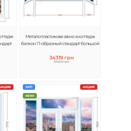
оттедж
Металопластикове вікно в коттедж
андарт
балкон П-образный стандарт большой
34319 грн
39000 грн
АКЦИЯ!
ХИТ!
АКЦИЯ!
NEW!