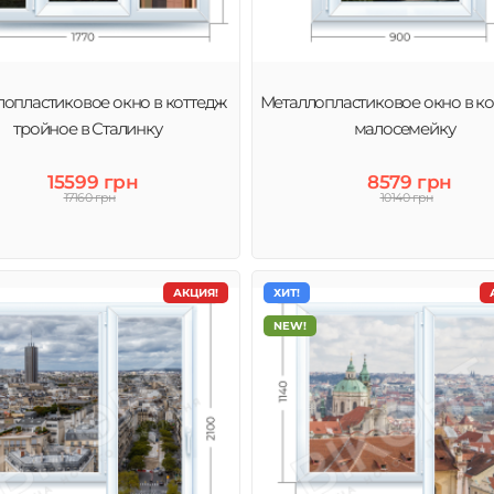
опластиковое окно в коттедж
Металлопластиковое окно в ко
тройное в Сталинку
малосемейку
15599 грн
8579 грн
17160 грн
10140 грн
АКЦИЯ!
ХИТ!
NEW!