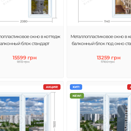
опластиковое окно в коттедж
Металлопластиковое окно в к
алконный блок стандарт
балконный блок под окно ст
15599 грн
13259 грн
1872 грн
17160 грн
АКЦИЯ!
ХИТ!
NEW!