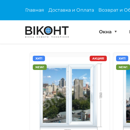
Главная
Доставка и Оплата
Возврат и О
Окна
ХИТ!
АКЦИЯ!
ХИТ!
NEW!
NEW!