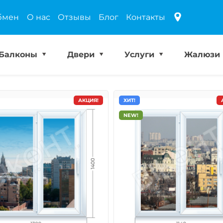
бмен
О нас
Отзывы
Блог
Контакты
Балконы
Двери
Услуги
Жалюзи
АКЦИЯ!
ХИТ!
NEW!