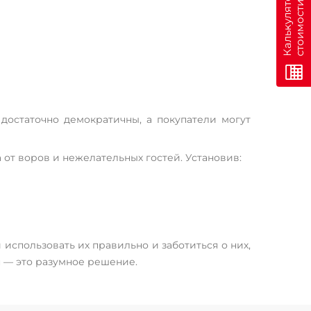
н
К
а
л
ь
к
у
л
я
т
о
р
с
т
о
и
м
о
с
т
и
о
н
л
а
й
достаточно демократичны, а покупатели могут
от воров и нежелательных гостей. Установив:
использовать их правильно и заботиться о них,
н — это разумное решение.