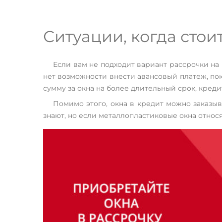
Ситуации, когда стои
Если вам не подходит вариант рассрочки на
нет возможности внести авансовый платеж, по
сумму за окна на более длительный срок, кред
Помимо этого, окна в кредит можно заказыв
знают, но если металлопластиковые окна относя