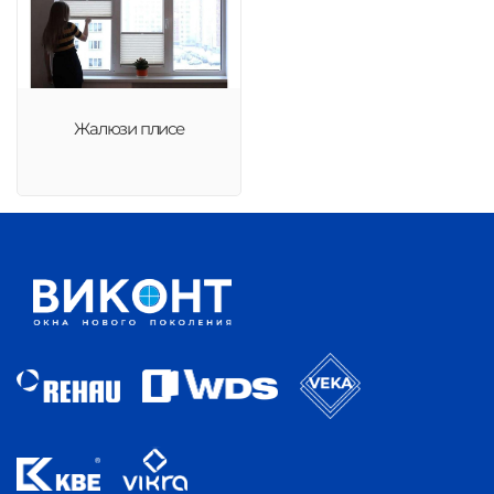
Жалюзи плисе