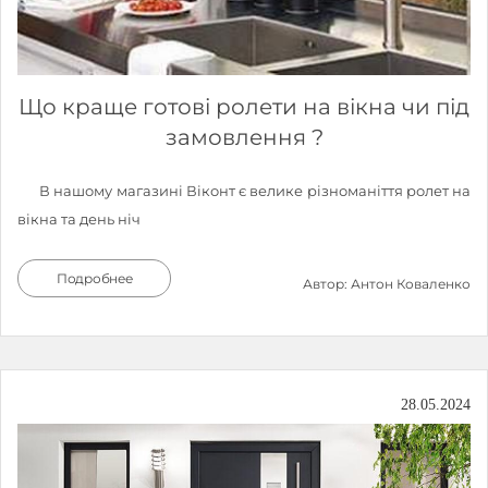
Що краще готові ролети на вікна чи під
замовлення ?
В нашому магазині Віконт є велике різноманіття ролет на
вікна та день ніч
Подробнее
Автор: Антон Коваленко
28.05.2024