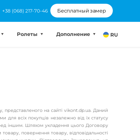
+38 (068) 217-70-46
Бесплатный замер
Ролеты
Дополнение
RU
 представленого на сайті vikont.dp.ua. Даний
ми для всіх покупців незалежно від їх статусу
еред іншим. Шляхом укладення цього Договору
товару, повернення товару, відповідальності