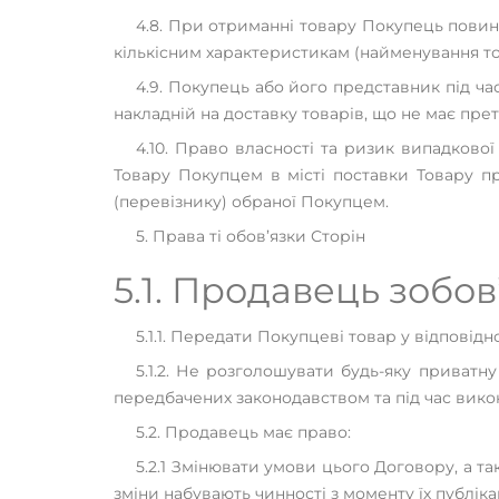
4.8. При отриманні товару Покупець повине
кількісним характеристикам (найменування това
4.9. Покупець або його представник під ча
накладній на доставку товарів, що не має прет
4.10. Право власності та ризик випадков
Товару Покупцем в місті поставки Товару п
(перевізнику) обраної Покупцем.
5. Права ті обов’язки Сторін
5.1. Продавець зобов
5.1.1. Передати Покупцеві товар у відповід
5.1.2. Не розголошувати будь-яку приватну
передбачених законодавством та під час вик
5.2. Продавець має право:
5.2.1 Змінювати умови цього Договору, а та
зміни набувають чинності з моменту їх публікац