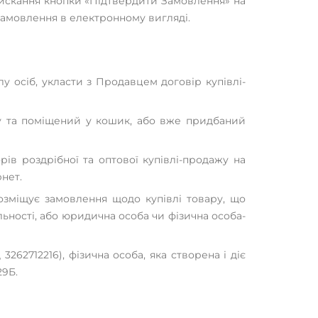
тискання кнопки «Підтвердити Замовлення» на
замовлення в електронному вигляді.
лу осіб, укласти з Продавцем договір купівлі-
ину та поміщений у кошик, або вже придбаний
рів роздрібної та оптової купівлі-продажу на
нет.
розміщує замовлення щодо купівлі товару, що
льності, або юридична особа чи фізична особа-
62712216), фізична особа, яка створена і діє
29Б.