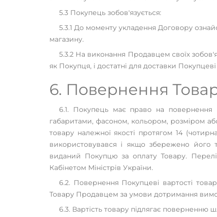
5.3 Покупець зобов'язується:
5.3.1 До моменту укладення Договору ознай
магазину.
5.3.2 На виконання Продавцем своїх зобов'
як Покупця, і достатні для доставки Покупцев
6. Повернення Това
6.1. Покупець має право на повернення
габаритами, фасоном, кольором, розміром а
товару належної якості протягом 14 (чотирн
використовувався і якщо збережено його т
виданий Покупцю за оплату Товару. Перелік
Кабінетом Міністрів України.
6.2. Повернення Покупцеві вартості това
Товару Продавцем за умови дотримання вимог,
6.3. Вартість товару підлягає поверненню 