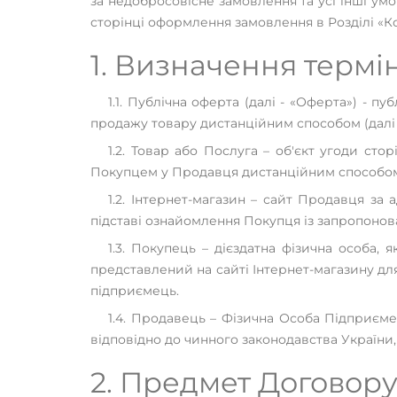
за недобросовісне замовлення та усі інші у
сторінці оформлення замовлення в Розділі «
1. Визначення термі
1.1. Публічна оферта (далі - «Оферта») - 
продажу товару дистанційним способом (далі - 
1.2. Товар або Послуга – об'єкт угоди ст
Покупцем у Продавця дистанційним способо
1.2. Інтернет-магазин – сайт Продавця за
підставі ознайомлення Покупця із запропоно
1.3. Покупець – дієздатна фізична особа,
представлений на сайті Інтернет-магазину для
підприємець.
1.4. Продавець – Фізична Особа Підприємец
відповідно до чинного законодавства України, м
2. Предмет Договор