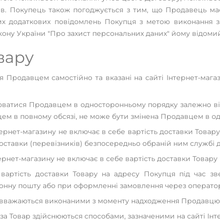
тів. Покупець також погоджується з тим, що Продавець м
ких додаткових повідомлень Покупця з метою виконання 
кону України "Про захист персональних даних" йому відомий
овару
я Продавцем самостійно та вказані на сайті Інтернет-магаз
нюватися Продавцем в односторонньому порядку залежно ві
пцем в повному обсязі, не може бути змінена Продавцем в 
 Інтернет-магазину не включає в себе вартість доставки Тов
оставки (перевізників) безпосередньо обраній ним службі д
нтернет-магазину не включає в себе вартість доставки Товару
 вартість доставки Товару на адресу Покупця під час з
онну пошту або при оформленні замовлення через оператор
ру вважаються виконаними з моменту надходження Продавцю 
а Товар здійснюються способами, зазначеними на сайті Інте