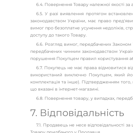
6.4. Повернення Товару належної якості з
6.5. У разі виявлення протягом встановлен
законодавством України, має право пред'яв
вимог про безоплатне усунення недоліків, ст
доступу до такого Товару.
6.6. Розгляд вимог, передбачених Законом
передбачених чинним законодавством України
порушення Покупцем правил користування або 
6.7. Покупець не має права відмовитися ві
використаний виключно Покупцем, який його
комплектація та інше). Підтвердженням того, 
що вказані в інтернет-магазині.
6.8. Повернення товару, у випадках, передб
7. Відповідальність
7.1. Продавець не несе відповідальності з
Товару придбаного у Продавця.