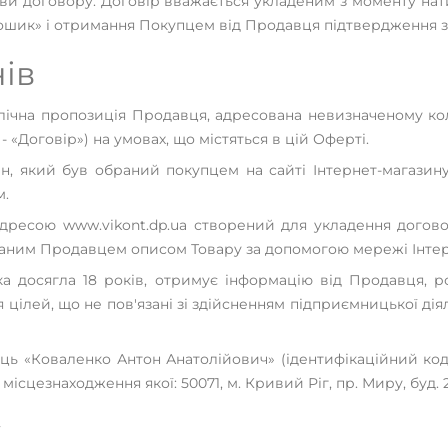
мови договору. Договір вважається укладеним з моменту на
Кошик» і отримання Покупцем від Продавця підтвердження 
нів
публічна пропозиція Продавця, адресована невизначеному ко
«Договір») на умовах, що містяться в цій Оферті.
орін, який був обраний покупцем на сайті Інтернет-магаз
м.
 адресою www.vikont.dp.ua створений для укладення догово
ваним Продавцем описом Товару за допомогою мережі Інтер
 яка досягла 18 років, отримує інформацію від Продавця, 
 цілей, що не пов'язані зі здійсненням підприємницької дія
ь «Коваленко Антон Анатолійович» (ідентифікаційний код 32
ісцезнаходження якої: 50071, м. Кривий Ріг, пр. Миру, буд. 
у