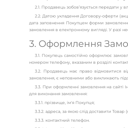
2.1. Продавець зобов’язується передати у 
2.2. Датою укладення Договору-оферти (а
дата заповнення Покупцем форми замовлення
замовлення в електронному вигляді. У разі н
3. Оформлення Зам
3.1. Покупець самостійно оформлює замов
номером телефону, вказаним в розділі контакт
3.2. Продавець має право відмовитися ві
замовлення, є неповними або викликають підоз
3.3. При оформленні замовлення на сайті 
для виконання замовлення:
3.3.1. прізвище, ім'я Покупця;
3.3.2. адреса, за якою слід доставити Товар
3.3.3. контактний телефон.