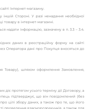
сайті Інтернет-магазину.
у іншій Стороні. У разі ненадання необхідної
і товару в інтернет-магазині.
я надати інформацію, зазначену в п. 3.3 – 3.4.
ідних даних в реєстраційну форму на сайті
ез Оператора дані про Покупця вносяться до
ння Товару), шляхом оформлення Замовлення,
их діє протягом усього терміну дії Договору, а
упець підтверджує, що він повідомлений (без
ро цілі збору даних, а також про те, що його
і проведення взаєморозрахунків, а також для