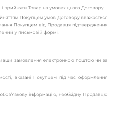
и і прийняти Товар на умовах цього Договору.
рийняттям Покупцем умов Договору вважається
имання Покупцем від Продавця підтвердження
лений у письмовій формі.
обивши замовлення електронною поштою чи за
мості, вказані Покупцем під час оформлення
у обов’язкову інформацію, необхідну Продавцю