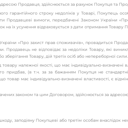
а адресою Продавця, здійснюється за рахунок Покупця та Пр
ого гарантійного строку недоліків у Товарі, Покупець осо
ити Продавцеві вимоги, передбачені Законом України «Про
рок на їх усунення відраховується з дати отримання Товару
 України «Про захист прав споживачів», провадиться Прод
. Продавець не відповідає за недоліки Товару, які виник
зберігання Товару, дій третіх осіб або непереборної сили.
д товару належної якості, що має індивідуально-визначені 
 придбав, (в т.ч. за за бажанням Покупця не стандартні 
що товар має індивідуально-визначені властивості, є відмін
ачених законом та цим Договором, здійснюється за адресою,
а шкоду, заподіяну Покупцеві або третім особам внаслідок 