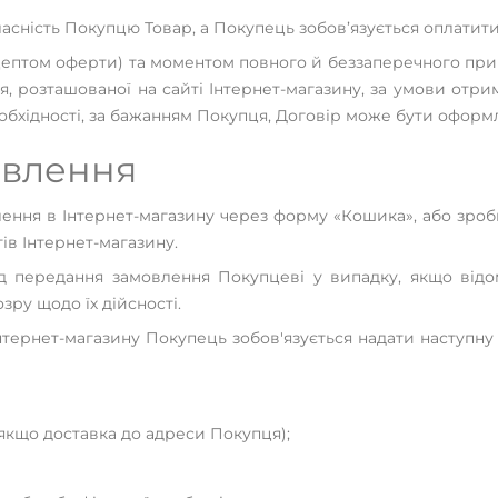
власність Покупцю Товар, а Покупець зобов’язується оплатит
кцептом оферти) та моментом повного й беззаперечного п
, розташованої на сайті Інтернет-магазину, за умови отр
еобхідності, за бажанням Покупця, Договір може бути оформ
овлення
лення в Інтернет-магазину через форму «Кошика», або зр
ів Інтернет-магазину.
д передання замовлення Покупцеві у випадку, якщо відо
ру щодо їх дійсності.
Інтернет-магазину Покупець зобов'язується надати наступн
 (якщо доставка до адреси Покупця);