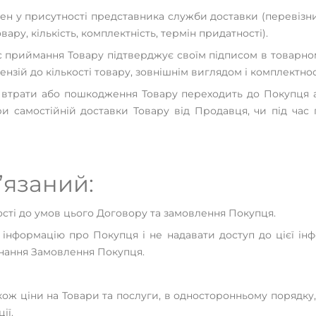
н у присутності представника служби доставки (перевізник
ру, кількість, комплектність, термін придатності).
с приймання Товару підтверджує своїм підписом в товарном
ензій до кількості товару, зовнішнім виглядом і комплектнос
ої втрати або пошкодження Товару переходить до Покупця
ри самостійній доставки Товару від Продавця, чи під час
’язаний:
ності до умов цього Договору та замовлення Покупця.
 інформацію про Покупця і не надавати доступ до цієї інф
онання Замовлення Покупця.
кож ціни на Товари та послуги, в односторонньому порядку, 
ії.