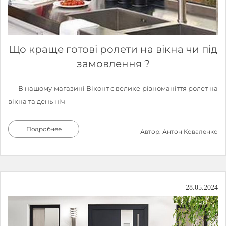
Що краще готові ролети на вікна чи під
замовлення ?
В нашому магазині Віконт є велике різноманіття ролет на
вікна та день ніч
Подробнее
Автор: Антон Коваленко
28.05.2024