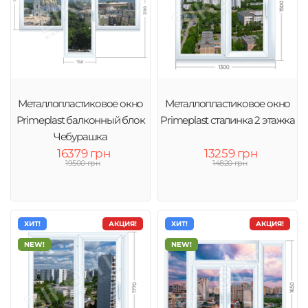
Металлопластиковое окно
Металлопластиковое окно
Primeplast балконный блок
Primeplast сталинка 2 этажка
Чебурашка
16379 грн
13259 грн
19500 грн
14820 грн
ХИТ!
АКЦИЯ!
ХИТ!
АКЦИЯ!
NEW!
NEW!