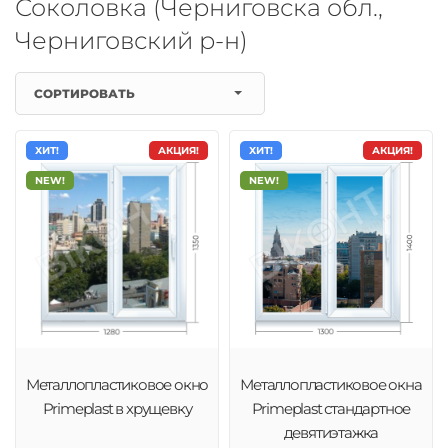
Соколовка (Черниговска обл.,
Черниговский р-н)
СОРТИРОВАТЬ
ХИТ!
АКЦИЯ!
ХИТ!
АКЦИЯ!
NEW!
NEW!
Металлопластиковое окно
Металлопластиковое окна
Primeplast в хрущевку
Primeplast стандартное
девятиэтажка