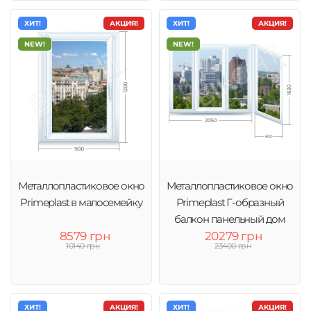
ХИТ!
АКЦИЯ!
ХИТ!
АКЦИЯ!
NEW!
NEW!
Металлопластиковое окно
Металлопластиковое окно
Primeplast в малосемейку
Primeplast Г-образный
балкон панельный дом
8579 грн
20279 грн
10140 грн
23400 грн
ХИТ!
АКЦИЯ!
ХИТ!
АКЦИЯ!