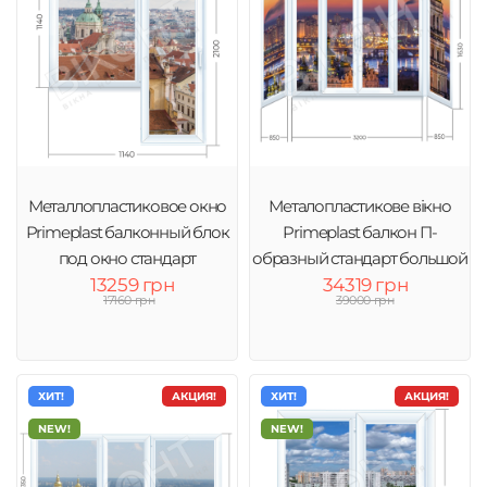
Металлопластиковое окно
Металопластикове вікно
Primeplast балконный блок
Primeplast балкон П-
под окно стандарт
образный стандарт большой
13259 грн
34319 грн
17160 грн
39000 грн
ХИТ!
АКЦИЯ!
ХИТ!
АКЦИЯ!
NEW!
NEW!