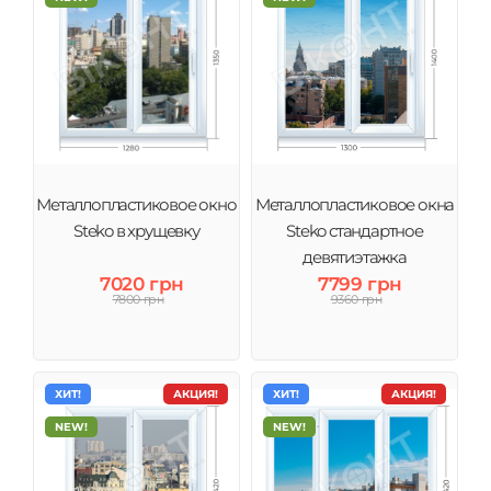
Металлопластиковое окно
Металлопластиковое окна
Steko в хрущевку
Steko стандартное
девятиэтажка
7020 грн
7799 грн
7800 грн
9360 грн
ХИТ!
АКЦИЯ!
ХИТ!
АКЦИЯ!
NEW!
NEW!