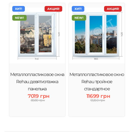
ХИТ!
АКЦИЯ!
ХИТ!
АКЦИЯ!
NEW!
NEW!
Металлопластиковое окна
Металлопластиковое окно
Rehau девятиэтажка
Rehau тройное
панелька
стандартное
7019 грн
11699 грн
8580 грн
13260 грн