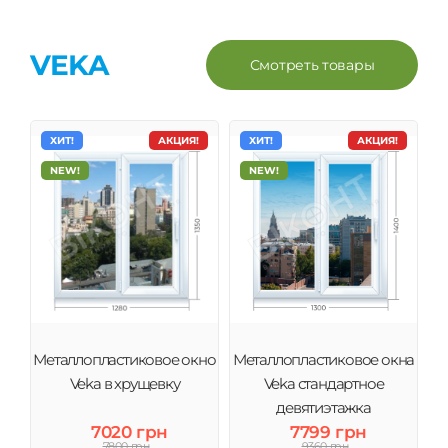
VEKA
Смотреть товары
ХИТ!
АКЦИЯ!
ХИТ!
АКЦИЯ!
NEW!
NEW!
Металлопластиковое окно
Металлопластиковое окна
Veka в хрущевку
Veka стандартное
девятиэтажка
7020 грн
7799 грн
7800 грн
9360 грн