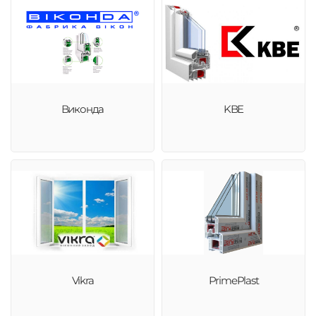
Виконда
KBE
Vikra
PrimePlast