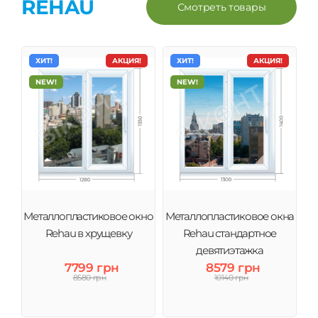
REHAU
Смотреть товары
ХИТ!
АКЦИЯ!
ХИТ!
АКЦИЯ!
NEW!
NEW!
Металлопластиковое окно
Металлопластиковое окна
Rehau в хрущевку
Rehau стандартное
девятиэтажка
7799 грн
8579 грн
8580 грн
10140 грн