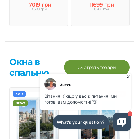
7019 грн
11699 грн
8580 грн
13260 грн
Окна в
Смотреть товары
спальню
ХИТ!
АКЦИЯ!
ХИТ!
АКЦИЯ!
NEW!
NEW!