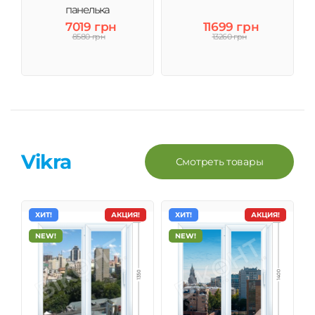
панелька
7019 грн
11699 грн
8580 грн
13260 грн
Vikra
Смотреть товары
ХИТ!
АКЦИЯ!
ХИТ!
АКЦИЯ!
NEW!
NEW!