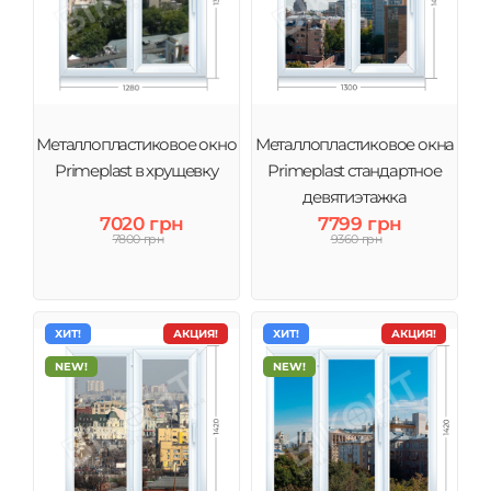
Металлопластиковое окно
Металлопластиковое окна
Primeplast в хрущевку
Primeplast стандартное
девятиэтажка
7020 грн
7799 грн
7800 грн
9360 грн
ХИТ!
АКЦИЯ!
ХИТ!
АКЦИЯ!
NEW!
NEW!