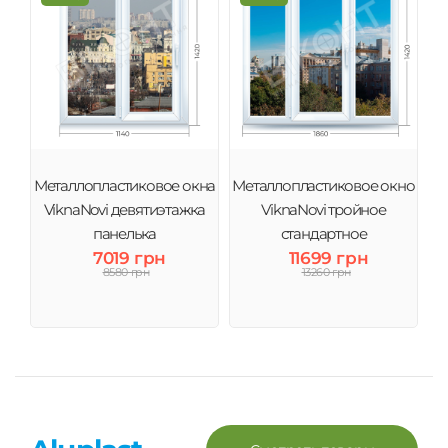
Металлопластиковое окна
Металлопластиковое окно
ViknaNovi девятиэтажка
ViknaNovi тройное
панелька
стандартное
7019 грн
11699 грн
8580 грн
13260 грн