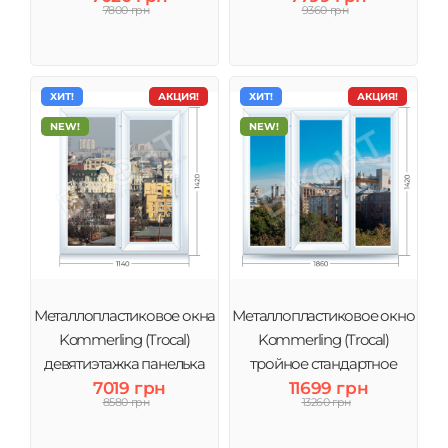
7800 грн
9360 грн
ХИТ!
АКЦИЯ!
ХИТ!
АКЦИЯ!
NEW!
NEW!
Металлопластиковое окна
Металлопластиковое окно
Kommerling (Trocal)
Kommerling (Trocal)
девятиэтажка панелька
тройное стандартное
7019 грн
11699 грн
8580 грн
13260 грн