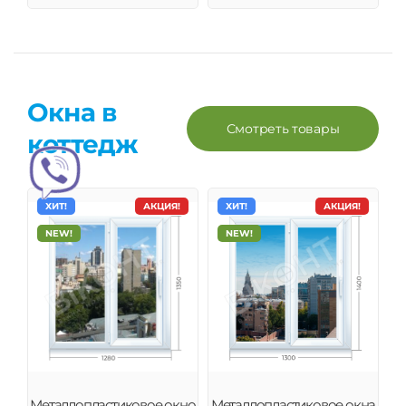
Окна в
Смотреть товары
коттедж
ХИТ!
АКЦИЯ!
ХИТ!
АКЦИЯ!
NEW!
NEW!
Металлопластиковое окно
Металлопластиковое окна