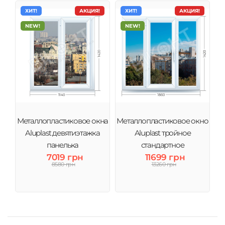
ХИТ!
АКЦИЯ!
ХИТ!
АКЦИЯ!
NEW!
NEW!
Металлопластиковое окна
Металлопластиковое окно
Aluplast девятиэтажка
Aluplast тройное
панелька
стандартное
7019 грн
11699 грн
8580 грн
13260 грн