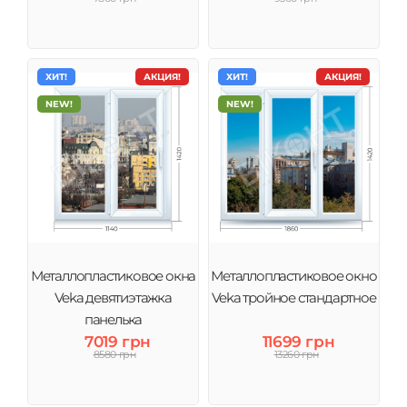
ХИТ!
АКЦИЯ!
ХИТ!
АКЦИЯ!
NEW!
NEW!
Металлопластиковое окна
Металлопластиковое окно
Veka девятиэтажка
Veka тройное стандартное
панелька
7019 грн
11699 грн
8580 грн
13260 грн