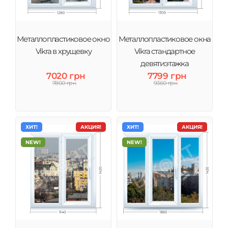
Металлопластиковое окно
Металлопластиковое окна
Vikra в хрущевку
Vikra стандартное
девятиэтажка
7020 грн
7799 грн
7800 грн
9360 грн
ХИТ!
АКЦИЯ!
ХИТ!
АКЦИЯ!
NEW!
NEW!