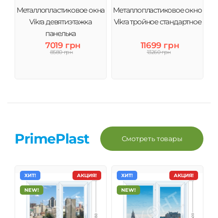
Металлопластиковое окна
Металлопластиковое окно
Vikra девятиэтажка
Vikra тройное стандартное
панелька
7019 грн
11699 грн
8580 грн
13260 грн
PrimePlast
Смотреть товары
ХИТ!
АКЦИЯ!
ХИТ!
АКЦИЯ!
NEW!
NEW!