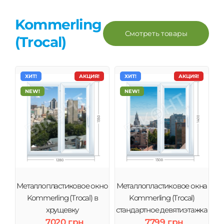
Kommerling
Смотреть товары
(Trocal)
ХИТ!
АКЦИЯ!
ХИТ!
АКЦИЯ!
NEW!
NEW!
Металлопластиковое окно
Металлопластиковое окна
Kommerling (Trocal) в
Kommerling (Trocal)
хрущевку
стандартное девятиэтажка
7020 грн
7799 грн