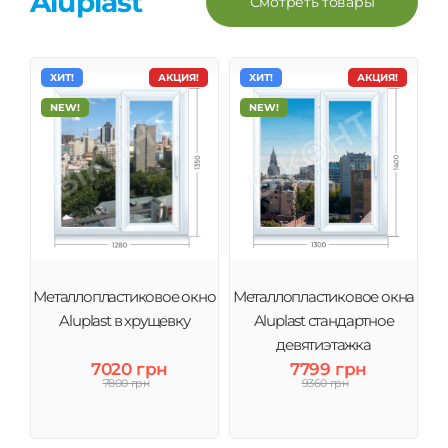
Aluplast
Смотреть товары
ХИТ!
АКЦИЯ!
ХИТ!
АКЦИЯ!
NEW!
NEW!
Металлопластиковое окно
Металлопластиковое окна
Aluplast в хрущевку
Aluplast стандартное
девятиэтажка
7020 грн
7799 грн
7800 грн
9360 грн