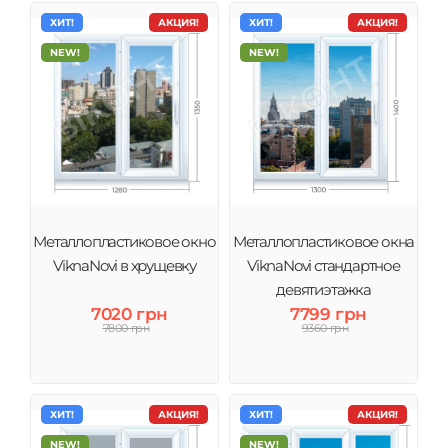
ХИТ!
АКЦИЯ!
ХИТ!
АКЦИЯ!
NEW!
NEW!
Металлопластиковое окно
Металлопластиковое окна
ViknaNovi в хрущевку
ViknaNovi стандартное
девятиэтажка
7020 грн
7799 грн
7800 грн
9360 грн
ХИТ!
АКЦИЯ!
ХИТ!
АКЦИЯ!
NEW!
NEW!