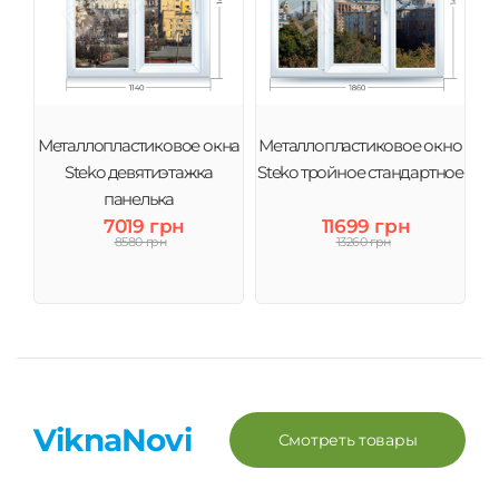
Металлопластиковое окна
Металлопластиковое окно
Steko девятиэтажка
Steko тройное стандартное
панелька
7019 грн
11699 грн
8580 грн
13260 грн
ViknaNovi
Смотреть товары