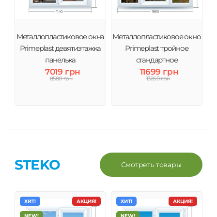
Металлопластиковое окна
Металлопластиковое окно
Primeplast девятиэтажка
Primeplast тройное
панелька
стандартное
7019 грн
11699 грн
8580 грн
13260 грн
STEKO
Смотреть товары
ХИТ!
АКЦИЯ!
ХИТ!
АКЦИЯ!
NEW!
NEW!