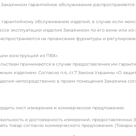
 Заказчиком гарантийное обслуживание распространяется т
о гарантийному обслуживанию изделий, в случае если неисп
ссе эксплуатации изделия Заказчиком по его вине или из-з
распространяются на провисание фурнитуры и регулировани
ции конструкций из ПВХ».
льствам принимаются в случае предоставления им гаранти
жным изделием. Согласно п.4, ст.7 Закона Украины «О защ
зделия непосредственно в проем помещения Заказчика согла
вердить лист измерения и коммерческое предложение.
равильность и достоверность измерений, предоставленных 
ять товар согласно коммерческого предложения. (Товары к