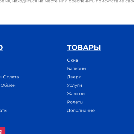
ремя, находиться на месте или обеспечить присутствие сво
Ю
ТОВАРЫ
Окна
Балконы
и Оплата
Двери
и Обмен
Услуги
Жалюзи
Ролеты
аты
Дополнение