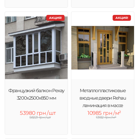
АКЦИЯ!
АКЦИЯ!
Французкий балкон Рехау
Металлопластиковые
3200х2500х850 мм
входные двери Rehau
ламинация в массе
53980 грн /шт
10985 грн /м²
58221 грн /шт
13182 грн /м²