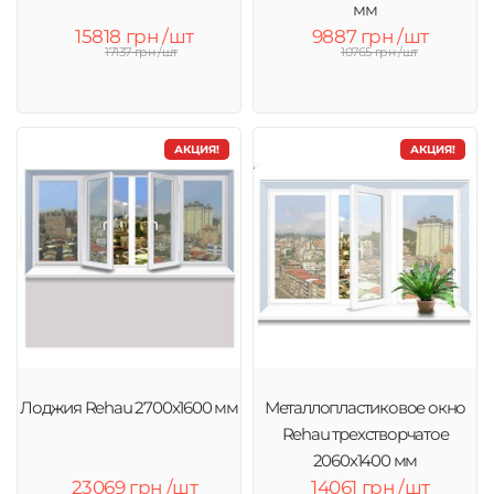
мм
15818 грн /шт
9887 грн /шт
17137 грн /шт
10765 грн /шт
АКЦИЯ!
АКЦИЯ!
Лоджия Rehau 2700х1600 мм
Металлопластиковое окно
Rehau трехстворчатое
2060х1400 мм
23069 грн /шт
14061 грн /шт