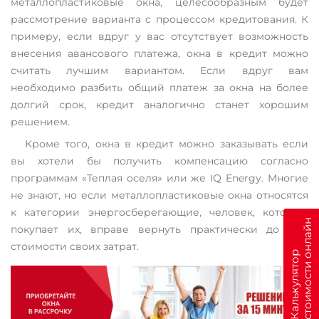
металлопластиковые окна, целесообразным будет
рассмотрение варианта с процессом кредитования. К
примеру, если вдруг у вас отсутствует возможность
внесения авансового платежа, окна в кредит можно
считать лучшим вариантом. Если вдруг вам
необходимо разбить общий платеж за окна на более
долгий срок, кредит аналогично станет хорошим
решением.
Кроме того, окна в кредит можно заказывать если
вы хотели бы получить компенсацию согласно
программам «Теплая оселя» или же IQ Energy. Многие
не знают, но если металлопластиковые окна относятся
к категории энергосберегающие, человек, который
н
покупает их, вправе вернуть практически до 35%
стоимости своих затрат.
К
а
л
ь
к
у
л
я
т
о
р
с
т
о
и
м
о
с
т
и
о
н
л
а
й