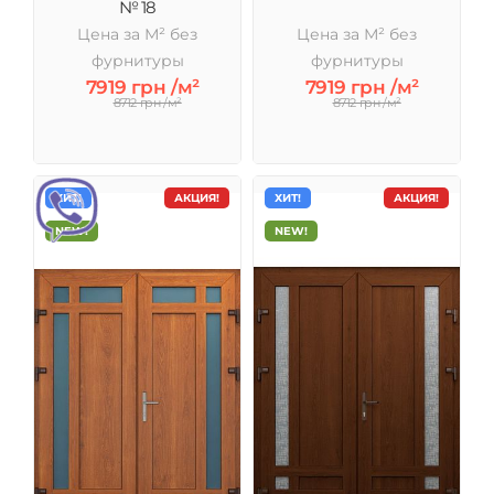
№ 18
Цена за М² без
Цена за М² без
фурнитуры
фурнитуры
7919 грн /м²
7919 грн /м²
8712 грн /м²
8712 грн /м²
ХИТ!
АКЦИЯ!
ХИТ!
АКЦИЯ!
NEW!
NEW!