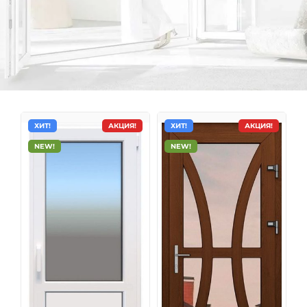
ХИТ!
АКЦИЯ!
ХИТ!
АКЦИЯ!
NEW!
NEW!
Металлопластиковые двери
Пластиковые двери одинаково хорошо подходят как
для внутреннего, так и для наружного использования
в общественных, коммерческих, административных и
жилых помещениях. Одно из самых главных
достоинств пластиковых дверей – это оптимальное