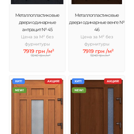
Металлопластиковые
Металлопластиковые
двери одинарные
двери одинарные венге №
антрацит № 45
46
Цена за М² без
Цена за М² без
фурнитуры
фурнитуры
7919 грн /м²
7919 грн /м²
9240 грн /м²
9240 грн /м²
ХИТ!
АКЦИЯ!
ХИТ!
АКЦИЯ!
NEW!
NEW!