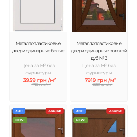
соотношение цены и качества.
Металлопластиковые
Металлопластиковые
двери одинарные белые
двери одинарные золотой
дуб № 3
Цена за М² без
Цена за М² без
фурнитуры
фурнитуры
3959 грн /м²
7919 грн /м²
4752 грн /м²
8580 грн /м²
ХИТ!
АКЦИЯ!
ХИТ!
АКЦИЯ!
NEW!
NEW!