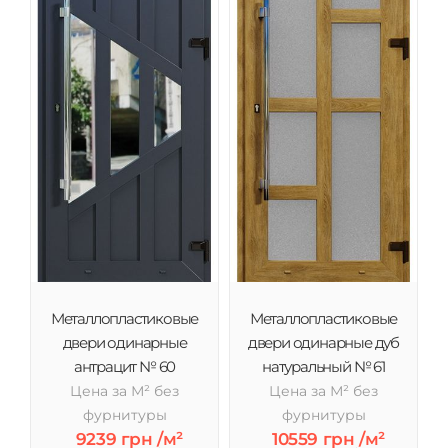
Металлопластиковые
Металлопластиковые
двери одинарные
двери одинарные дуб
антрацит № 60
натуральный № 61
Цена за М² без
Цена за М² без
фурнитуры
фурнитуры
9239 грн /м²
10559 грн /м²