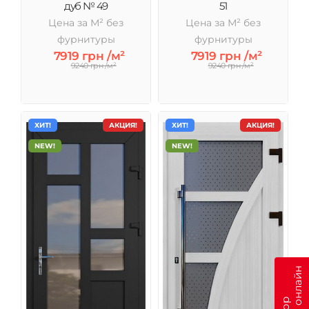
дуб № 49
51
Цена за М² без
Цена за М² без
фурнитуры
фурнитуры
7919 грн /м²
7919 грн /м²
9240 грн /м²
9240 грн /м²
ХИТ!
АКЦИЯ!
ХИТ!
АКЦИЯ!
NEW!
NEW!