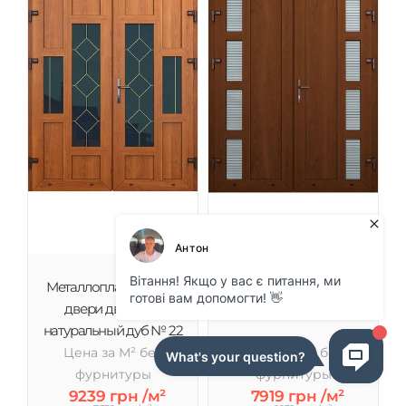
Металлопластиковые
Металлопластиковые
двери двойные
двери двойные орех № 23
натуральный дуб № 22
Цена за М² без
Цена за М² без
фурнитуры
фурнитуры
9239 грн /м²
7919 грн /м²