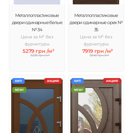
Металлопластиковые
Металлопластиковые
двери одинарные белые
двери одинарные орех №
№ 34
35
Цена за М² без
Цена за М² без
фурнитуры
фурнитуры
5279 грн /м²
7919 грн /м²
6336 грн /м²
9240 грн /м²
ХИТ!
АКЦИЯ!
ХИТ!
АКЦИЯ!
NEW!
NEW!