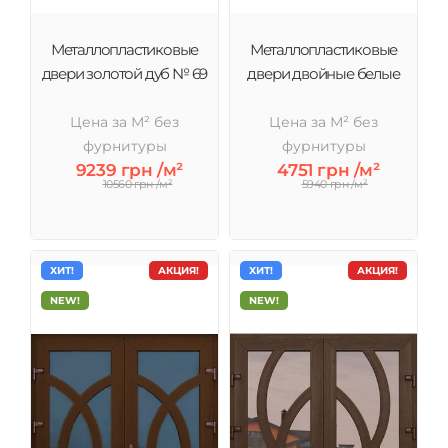
Металлопластиковые
Металлопластиковые
двери золотой дуб № 69
двери двойные белые
Цена за М² без
Цена за М² без
фурнитуры
фурнитуры
9239 грн /м²
4751 грн /м²
10560 грн /м²
5940 грн /м²
ХИТ!
АКЦИЯ!
ХИТ!
АКЦИЯ!
NEW!
NEW!