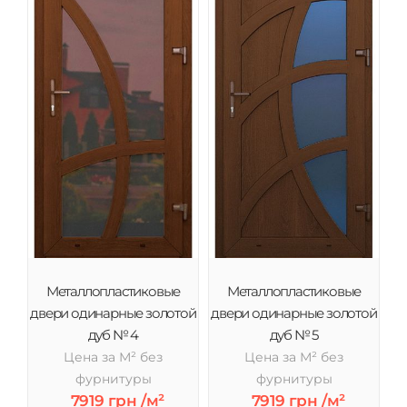
Металлопластиковые
Металлопластиковые
двери одинарные золотой
двери одинарные золотой
дуб № 4
дуб № 5
Цена за М² без
Цена за М² без
фурнитуры
фурнитуры
7919 грн /м²
7919 грн /м²