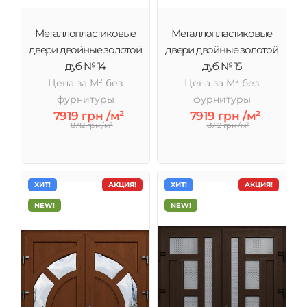
Металлопластиковые
Металлопластиковые
двери двойные золотой
двери двойные золотой
дуб № 14
дуб № 15
Цена за М² без
Цена за М² без
фурнитуры
фурнитуры
7919 грн /м²
7919 грн /м²
8712 грн /м²
8712 грн /м²
ХИТ!
АКЦИЯ!
ХИТ!
АКЦИЯ!
NEW!
NEW!