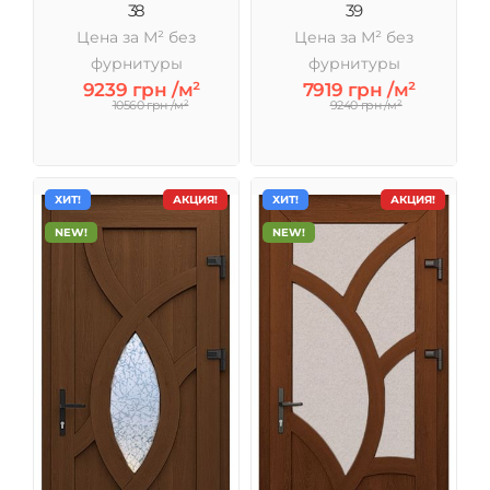
38
39
Цена за М² без
Цена за М² без
фурнитуры
фурнитуры
9239 грн /м²
7919 грн /м²
10560 грн /м²
9240 грн /м²
ХИТ!
АКЦИЯ!
ХИТ!
АКЦИЯ!
NEW!
NEW!