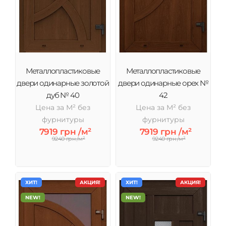
Металлопластиковые
Металлопластиковые
двери одинарные золотой
двери одинарные орех №
дуб № 40
42
Цена за М² без
Цена за М² без
фурнитуры
фурнитуры
7919 грн /м²
7919 грн /м²
9240 грн /м²
9240 грн /м²
ХИТ!
АКЦИЯ!
ХИТ!
АКЦИЯ!
NEW!
NEW!