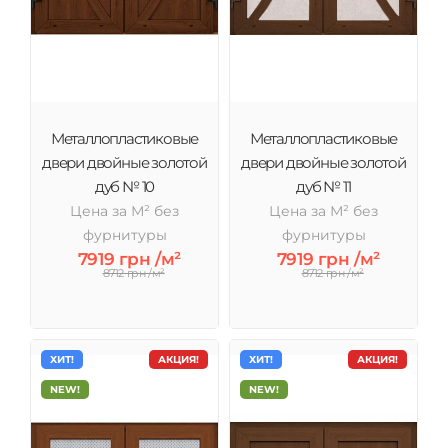
Металлопластиковые
Металлопластиковые
двери двойные золотой
двери двойные золотой
дуб № 10
дуб № 11
Цена за М² без
Цена за М² без
фурнитуры
фурнитуры
7919 грн /м²
7919 грн /м²
8712 грн /м²
8712 грн /м²
ХИТ!
АКЦИЯ!
ХИТ!
АКЦИЯ!
NEW!
NEW!