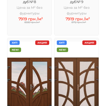
дуб № 8
дуб № 9
Цена за М² без
Цена за М² без
фурнитуры
фурнитуры
7919 грн /м²
7919 грн /м²
8580 грн /м²
8712 грн /м²
ХИТ!
АКЦИЯ!
ХИТ!
АКЦИЯ!
NEW!
NEW!