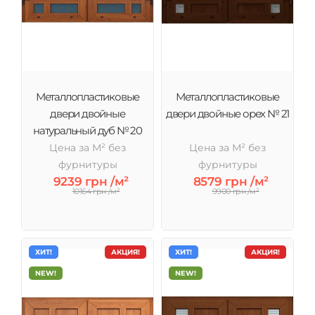
Металлопластиковые
Металлопластиковые
двери двойные
двери двойные орех № 21
натуральный дуб № 20
Цена за М² без
Цена за М² без
фурнитуры
фурнитуры
9239 грн /м²
8579 грн /м²
10164 грн /м²
9900 грн /м²
ХИТ!
АКЦИЯ!
ХИТ!
АКЦИЯ!
NEW!
NEW!