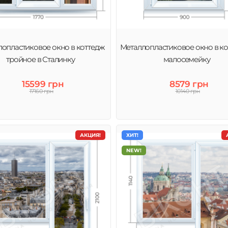
опластиковое окно в коттедж
Металлопластиковое окно в ко
тройное в Сталинку
малосемейку
15599 грн
8579 грн
17160 грн
10140 грн
АКЦИЯ!
ХИТ!
NEW!