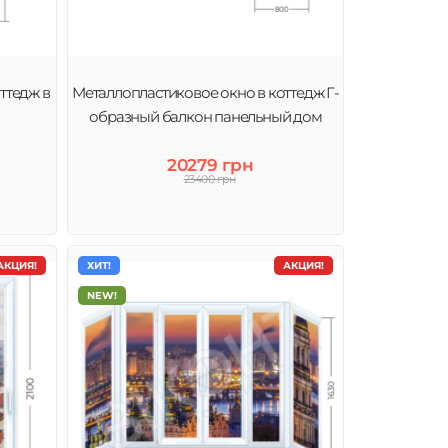
ттедж в
Металлопластиковое окно в коттедж Г-
образный балкон панельный дом
20279 грн
23400 грн
АКЦИЯ!
ХИТ!
АКЦИЯ!
NEW!