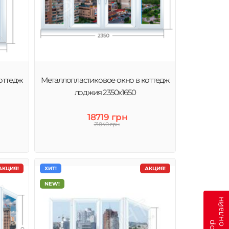
оттедж
Металлопластиковое окно в коттедж
лоджия 2350х1650
18719 грн
21840 грн
АКЦИЯ!
ХИТ!
АКЦИЯ!
NEW!