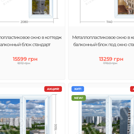
опластиковое окно в коттедж
Металлопластиковое окно в к
алконный блок стандарт
балконный блок под окно ст
15599 грн
13259 грн
1872 грн
17160 грн
АКЦИЯ!
ХИТ!
NEW!