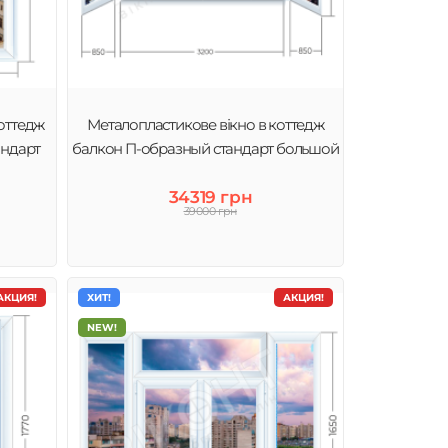
оттедж
Металопластикове вікно в коттедж
андарт
балкон П-образный стандарт большой
34319 грн
39000 грн
АКЦИЯ!
ХИТ!
АКЦИЯ!
NEW!