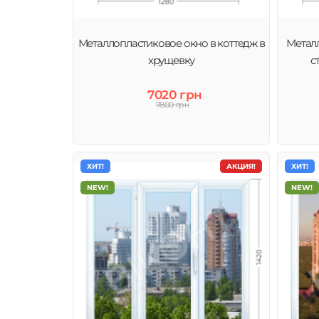
Металлопластиковое окно в коттедж в
Металл
хрущевку
с
7020 грн
7800 грн
ХИТ!
АКЦИЯ!
ХИТ!
NEW!
NEW!