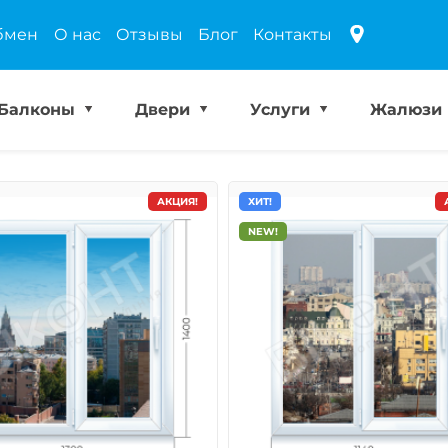
бмен
О нас
Отзывы
Блог
Контакты
Балконы
Двери
Услуги
Жалюзи
АКЦИЯ!
ХИТ!
NEW!