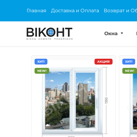
Главная
Доставка и Оплата
Возврат и О
Окна
ХИТ!
АКЦИЯ!
ХИТ!
NEW!
NEW!