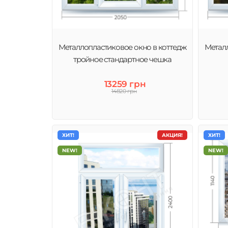
Металлопластиковое окно в коттедж
Металл
тройное стандартное чешка
13259 грн
14820 грн
ХИТ!
АКЦИЯ!
ХИТ!
NEW!
NEW!