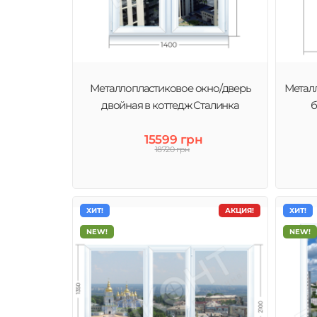
Металлопластиковое окно/дверь
Металл
двойная в коттедж Сталинка
б
15599 грн
18720 грн
ХИТ!
АКЦИЯ!
ХИТ!
NEW!
NEW!