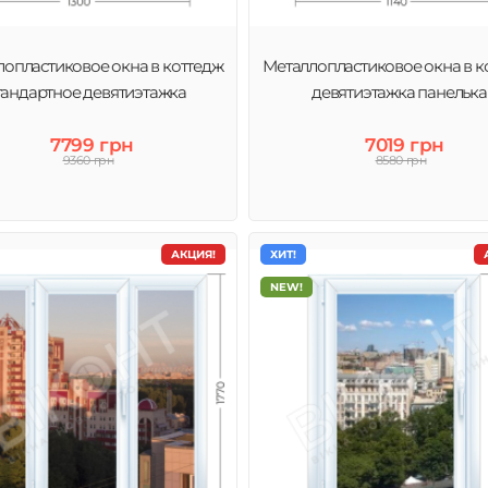
опластиковое окна в коттедж
Металлопластиковое окна в к
тандартное девятиэтажка
девятиэтажка панелька
7799 грн
7019 грн
9360 грн
8580 грн
АКЦИЯ!
ХИТ!
NEW!