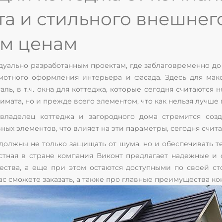
та и стильного внешнег
м ценам
дуально разработанным проектам, где заблаговременно д
отного оформления интерьера и фасада. Здесь для мак
ль, в т.ч. окна для коттеджа, которые сегодня считаются
имата, но и прежде всего элементом, что как нельзя лучше
 владелец коттеджа и загородного дома стремится соз
ых элементов, что влияет на эти параметры, сегодня счит
должны не только защищать от шума, но и обеспечивать те
тная в стране компания Виконт предлагает надежные и с
ества, а еще при этом остаются доступными по своей ст
нас сможете заказать, а также про главные преимущества к