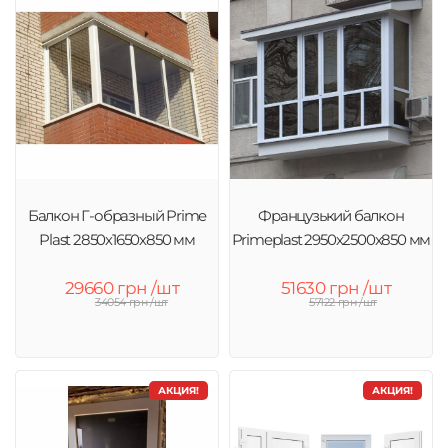
Балкон Г-образный Prime
Французький балкон
Plast 2850х1650х850 мм
Primeplast 2950х2500х850 мм
29660 грн /шт
51630 грн /шт
34054 грн /шт
57122 грн /шт
АКЦИЯ!
АКЦИЯ!