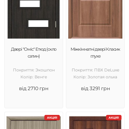
Двері "Оміс" Етюд (скло
Міжкімнатні двері Класик
сатин)
глухе
Покриття: Экошпон
Покриття: ПВХ DeLuxe
Колір: Венге
Колір: Золотая ольха
від 2710 грн
від 3291 грн
АКЦІЯ!
АКЦІЯ!