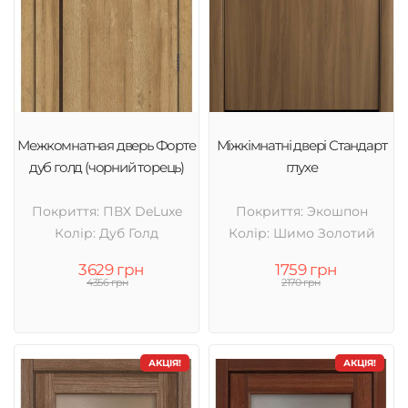
Межкомнатная дверь Форте
Міжкімнатні двері Стандарт
дуб голд (чорний торець)
глухе
Покриття: ПВХ DeLuxe
Покриття: Экошпон
Колір: Дуб Голд
Колір: Шимо Золотий
3629 грн
1759 грн
4356 грн
2170 грн
АКЦІЯ!
АКЦІЯ!