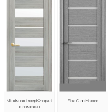
Міжкімнатні двері Флора зі
Flora Скло Матове
склом сатин