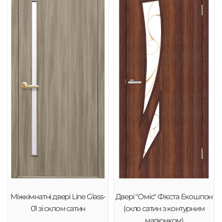
Міжкімнатні двері Line Glass-
Двері "Оміс" Фієста Екошпон
01 зі склом сатин
(скло сатин з контурним
малюнком)