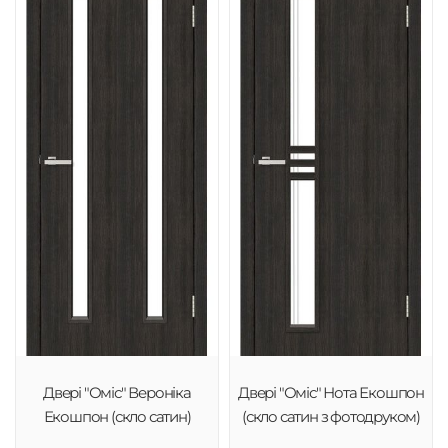
Двері "Оміс" Вероніка
Двері "Оміс" Нота Екошпон
Екошпон (скло сатин)
(скло сатин з фотодруком)