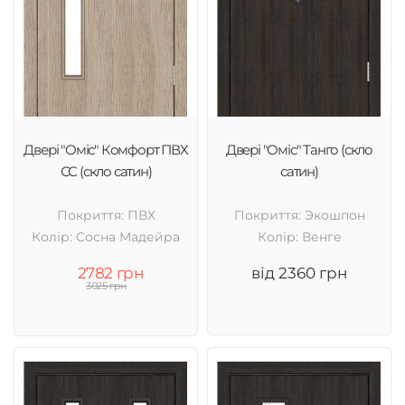
Двері "Оміс" Комфорт ПВХ
Двері "Оміс" Танго (скло
СС (скло сатин)
сатин)
Покриття: ПВХ
Покриття: Экошпон
Колір: Cосна Мадейра
Колір: Венге
2782 грн
від 2360 грн
3025 грн