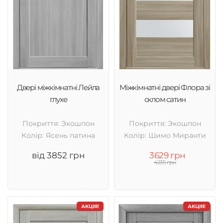
Двері міжкімнатні Лейла
Міжкімнатні двері Флора зі
глухе
склом сатин
Покриття: Экошпон
Покриття: Экошпон
Колір: Ясень патина
Колір: Шимо Миранти
від 3852 грн
3629 грн
4235 грн
АКЦІЯ!
АКЦІЯ!