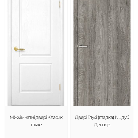
Міжкімнатні двері Класик
Двері Глухі (гладка) NL дуб
глухе
Денвер