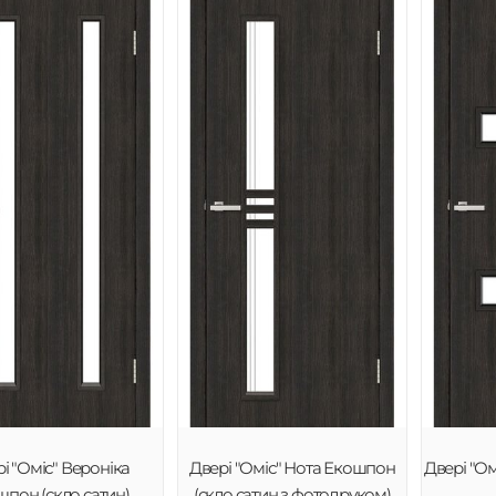
і "Оміс" Вероніка
Двері "Оміс" Нота Екошпон
Двері "Ом
пон (скло сатин)
(скло сатин з фотодруком)