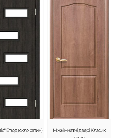
іс" Етюд (скло сатин)
Міжкімнатні двері Класик
глухе