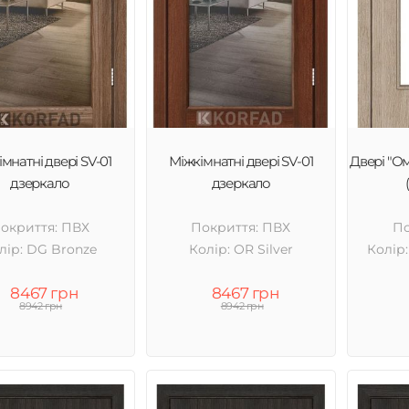
мнатні двері SV-01
Міжкімнатні двері SV-01
Двері "О
дзеркало
дзеркало
окриття: ПВХ
Покриття: ПВХ
По
лір: DG Bronze
Колір: OR Silver
Колір
8467 грн
8467 грн
8942 грн
8942 грн