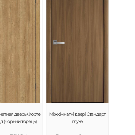
атная дверь Форте
Міжкімнатні двері Стандарт
лд (чорний торець)
глухе