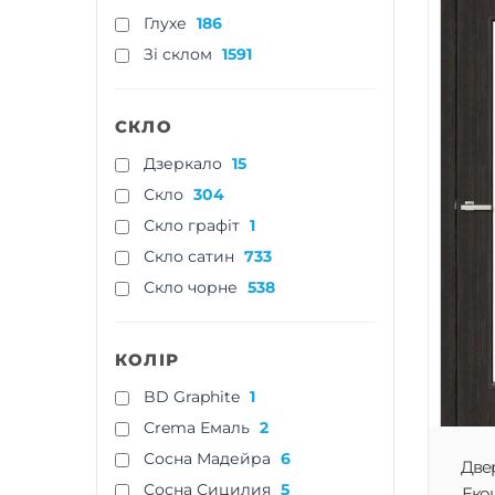
Глухе
186
Зі склом
1591
СКЛО
Дзеркало
15
Скло
304
Скло графіт
1
Скло сатин
733
Скло чорне
538
КОЛІР
BD Graphite
1
Crema Емаль
2
Cосна Мадейра
6
Двер
Cосна Сицилия
5
Екош