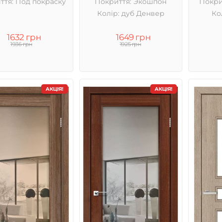
ття: Под покраску
Покриття: Экошпон
Покри
Колір: дуб Денвер
Ко
1632 грн
1649 грн
1936 грн
1925 грн
АКЦІЯ!
АКЦІЯ!