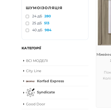
ШУМОІЗОЛЯЦІЯ
24 дБ
280
25 дБ
513
40 дБ
984
КАТЕГОРІЇ
Міжкімна
ВСІ МОДЕЛІ
City Line
Пок
Колі
Korfad Express
Syndicate
Good Door