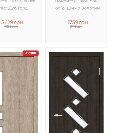
ття: ПВХ DeLuxe
Покриття: Экошпон
лір: Дуб Голд
Колір: Шимо Золотий
3629 грн
1759 грн
4356 грн
2170 грн
АКЦІЯ!