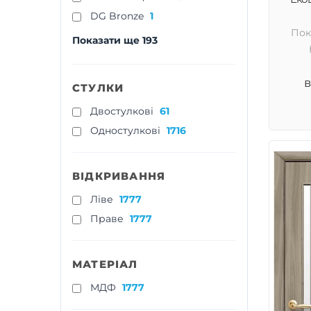
DG Bronze
1
Пок
Показати ще 193
в
СТУЛКИ
Двостулкові
61
Одностулкові
1716
ВІДКРИВАННЯ
Ліве
1777
Праве
1777
МАТЕРІАЛ
МДФ
1777