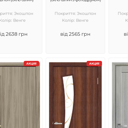
риття: Экошпон
Покриття: Экошпон
Покр
Колір: Венге
Колір: Венге
К
ід 2638 грн
від 2565 грн
в
АКЦІЯ!
АКЦІЯ!