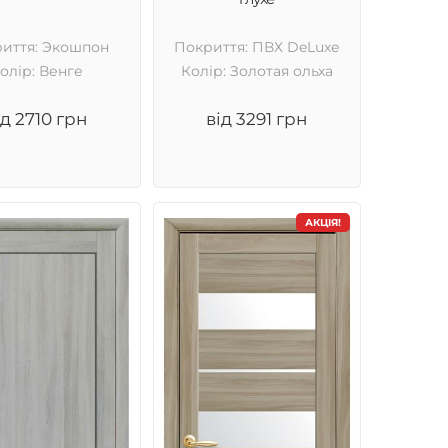
иття: Экошпон
Покриття: ПВХ DeLuxe
олір: Венге
Колір: Золотая ольха
ід 2710 грн
від 3291 грн
АКЦІЯ!