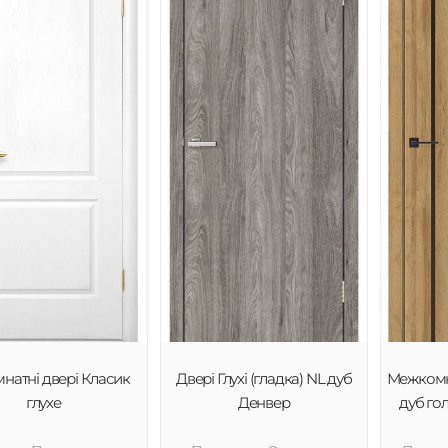
мнатні двері Класик
Двері Глухі (гладка) NL дуб
Межкомн
глухе
Денвер
дуб го