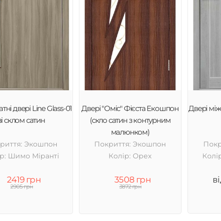
тні двері Line Glass-01
Двері "Оміс" Фієста Екошпон
Двері між
зі склом сатин
(скло сатин з контурним
малюнком)
риття: Экошпон
Покриття: Экошпон
Покр
р: Шимо Міранті
Колір: Орех
Колі
2419 грн
3508 грн
в
2905 грн
3872 грн