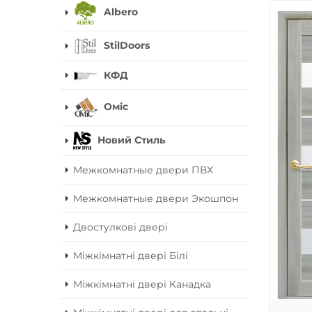
Albero
StilDoors
КФД
Оміс
Новий Стиль
Межкомнатные двери ПВХ
Межкомнатные двери Экошпон
Двостулкові двері
Міжкімнатні двері Білі
Міжкімнатні двері Канадка