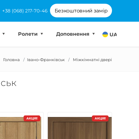
+38 (068) 217-70-46
Безкоштовний замір
і
Ролети
Доповнення
UA
Головна
Івано-Франківськ
Міжкімнатні двері
вськ
АКЦІЯ!
АКЦІЯ!