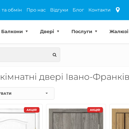
 та обмін
Про нас
Відгуки
Блог
Контакти
Балкони
Двері
Послуги
Жалюз
кімнатні двері Івано-Франкі
УВАТИ
АКЦІЯ!
АКЦІЯ!