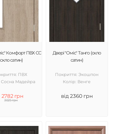
міс" Комфорт ПВХ СС
Двері "Оміс" Танго (скло
(скло сатин)
сатин)
криття: ПВХ
Покриття: Экошпон
: Cосна Мадейра
Колір: Венге
2782 грн
від 2360 грн
3025 грн