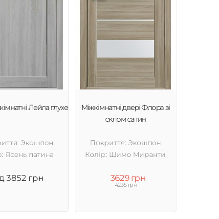
кімнатні Лейла глухе
Міжкімнатні двері Флора зі
склом сатин
иття: Экошпон
Покриття: Экошпон
р: Ясень патина
Колір: Шимо Миранти
ід 3852 грн
3629 грн
4235 грн