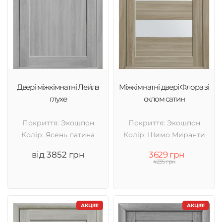
Двері міжкімнатні Лейла
Міжкімнатні двері Флора зі
глухе
склом сатин
Покриття: Экошпон
Покриття: Экошпон
Колір: Ясень патина
Колір: Шимо Миранти
від 3852 грн
3629 грн
4235 грн
АКЦІЯ!
АКЦІЯ!