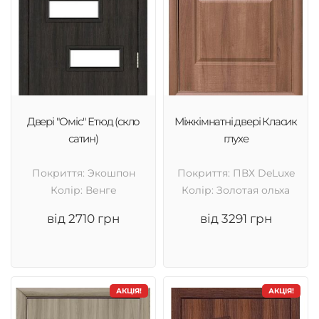
Двері "Оміс" Етюд (скло
Міжкімнатні двері Класик
сатин)
глухе
Покриття: Экошпон
Покриття: ПВХ DeLuxe
Колір: Венге
Колір: Золотая ольха
від 2710 грн
від 3291 грн
АКЦІЯ!
АКЦІЯ!