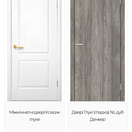
Міжкімнатні двері Класик
Двері Глухі (гладка) NL дуб
глухе
Денвер