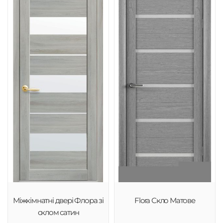
Міжкімнатні двері Флора зі
Flora Скло Матове
склом сатин