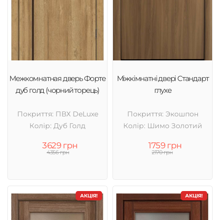
Межкомнатная дверь Форте
Міжкімнатні двері Стандарт
дуб голд (чорний торець)
глухе
Покриття: ПВХ DeLuxe
Покриття: Экошпон
Колір: Дуб Голд
Колір: Шимо Золотий
3629 грн
1759 грн
4356 грн
2170 грн
АКЦІЯ!
АКЦІЯ!