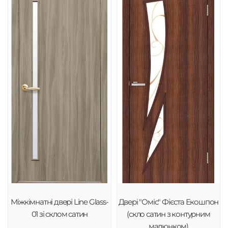
Міжкімнатні двері Line Glass-
Двері "Оміс" Фієста Екошпон
01 зі склом сатин
(скло сатин з контурним
малюнком)