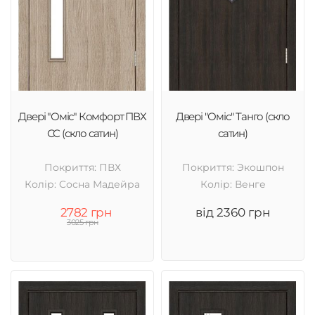
Двері "Оміс" Комфорт ПВХ
Двері "Оміс" Танго (скло
СС (скло сатин)
сатин)
Покриття: ПВХ
Покриття: Экошпон
Колір: Cосна Мадейра
Колір: Венге
2782 грн
від 2360 грн
3025 грн