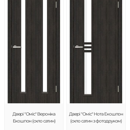
Двері "Оміс" Вероніка
Двері "Оміс" Нота Екошпон
Екошпон (скло сатин)
(скло сатин з фотодруком)