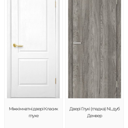
Міжкімнатні двері Класик
Двері Глухі (гладка) NL дуб
глухе
Денвер