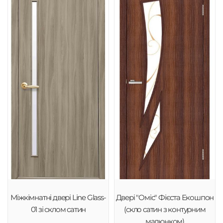
Міжкімнатні двері Line Glass-
Двері "Оміс" Фієста Екошпон
01 зі склом сатин
(скло сатин з контурним
малюнком)