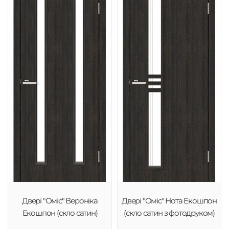
Двері "Оміс" Вероніка
Двері "Оміс" Нота Екошпон
Екошпон (скло сатин)
(скло сатин з фотодруком)