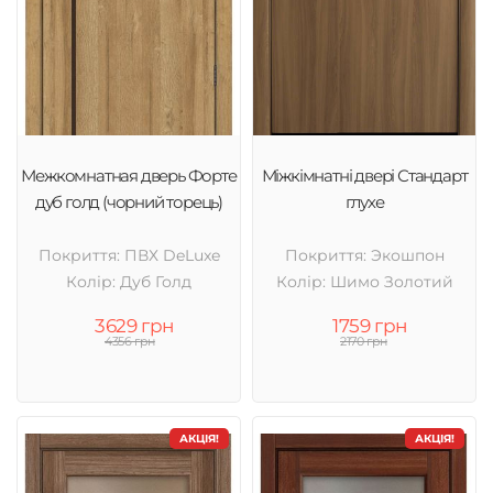
Межкомнатная дверь Форте
Міжкімнатні двері Стандарт
дуб голд (чорний торець)
глухе
Покриття: ПВХ DeLuxe
Покриття: Экошпон
Колір: Дуб Голд
Колір: Шимо Золотий
3629 грн
1759 грн
4356 грн
2170 грн
АКЦІЯ!
АКЦІЯ!