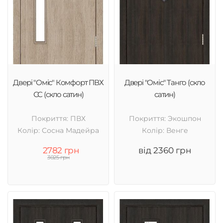
Двері "Оміс" Комфорт ПВХ
Двері "Оміс" Танго (скло
СС (скло сатин)
сатин)
Покриття: ПВХ
Покриття: Экошпон
Колір: Cосна Мадейра
Колір: Венге
2782 грн
від 2360 грн
3025 грн