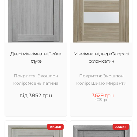
Двері міжкімнатні Лейла
Міжкімнатні двері Флора зі
глухе
склом сатин
Покриття: Экошпон
Покриття: Экошпон
Колір: Ясень патина
Колір: Шимо Миранти
від 3852 грн
3629 грн
4235 грн
АКЦІЯ!
АКЦІЯ!