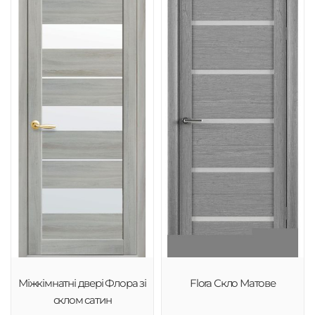
Міжкімнатні двері Флора зі
Flora Скло Матове
склом сатин