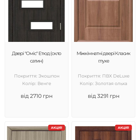
Двері "Оміс" Етюд (скло
Міжкімнатні двері Класик
сатин)
глухе
Покриття: Экошпон
Покриття: ПВХ DeLuxe
Колір: Венге
Колір: Золотая ольха
від 2710 грн
від 3291 грн
АКЦІЯ!
АКЦІЯ!