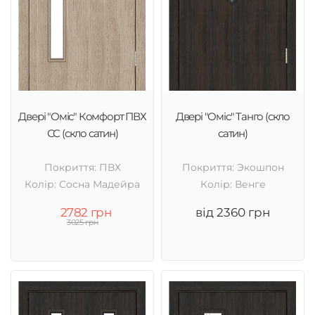
Двері "Оміс" Комфорт ПВХ
Двері "Оміс" Танго (скло
СС (скло сатин)
сатин)
Покриття: ПВХ
Покриття: Экошпон
Колір: Cосна Мадейра
Колір: Венге
2782 грн
від 2360 грн
3025 грн