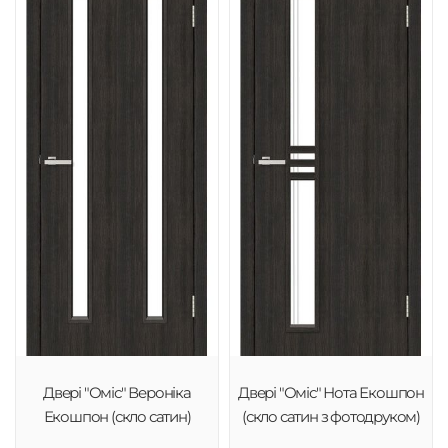
Двері "Оміс" Вероніка
Двері "Оміс" Нота Екошпон
Екошпон (скло сатин)
(скло сатин з фотодруком)