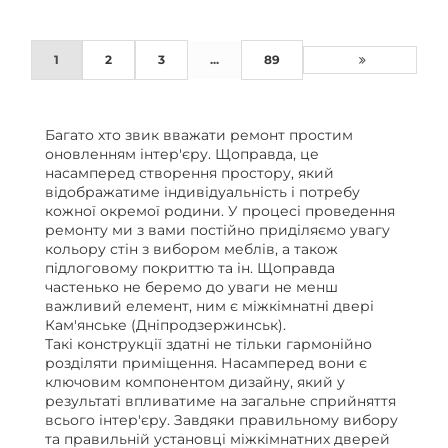
1
2
3
...
89
Багато хто звик вважати ремонт простим
оновленням інтер'єру. Щоправда, це
насамперед створення простору, який
відображатиме індивідуальність і потребу
кожної окремої родини. У процесі проведення
ремонту ми з вами постійно приділяємо увагу
кольору стін з вибором меблів, а також
підлоговому покриттю та ін. Щоправда
частенько не беремо до уваги не менш
важливий елемент, ним є міжкімнатні двері
Кам'янське (Дніпродзержинськ).
Такі конструкції здатні не тільки гармонійно
розділяти приміщення. Насамперед вони є
ключовим компонентом дизайну, який у
результаті впливатиме на загальне сприйняття
всього інтер'єру. Завдяки правильному вибору
та правильній установці міжкімнатних дверей