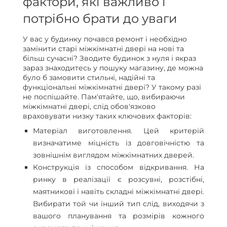
фактори, які важливо і
потрібно брати до уваги
У вас у будинку почався ремонт і необхідно
замінити старі міжкімнатні двері на нові та
більш сучасні? Зводите будинок з нуля і якраз
зараз знаходитесь у пошуку магазину, де можна
було б замовити стильні, надійні та
функціональні міжкімнатні двері? У такому разі
не поспішайте. Пам'ятайте, що, вибираючи
міжкімнатні двері, слід обов'язково
враховувати низку таких ключових факторів:
Матеріал виготовлення. Цей критерій
визначатиме міцність із довговічністю та
зовнішнім виглядом міжкімнатних дверей.
Конструкція із способом відкривання. На
ринку в реалізації є розсувні, розстібні,
маятникові і навіть складні міжкімнатні двері.
Вибирати той чи інший тип слід, виходячи з
вашого планування та розмірів кожного