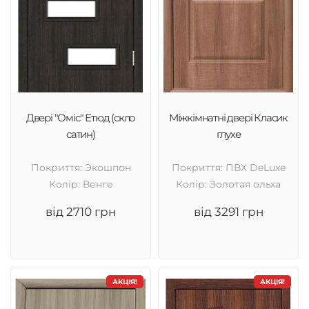
Двері "Оміс" Етюд (скло
Міжкімнатні двері Класик
сатин)
глухе
Покриття: Экошпон
Покриття: ПВХ DeLuxe
Колір: Венге
Колір: Золотая ольха
від 2710 грн
від 3291 грн
АКЦІЯ!
АКЦІЯ!