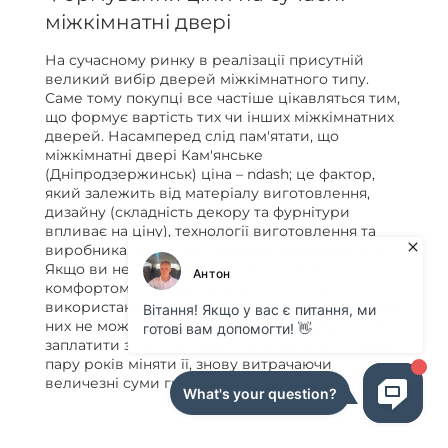
міжкімнатні двері
На сучасному ринку в реалізації присутній
великий вибір дверей міжкімнатного типу.
Саме тому покупці все частіше цікавляться тим,
що формує вартість тих чи інших міжкімнатних
дверей. Насамперед слід пам'ятати, що
міжкімнатні двері Кам'янське
(Дніпродзержинськ) ціна – ndash; це фактор,
який залежить від матеріалу виготовлення,
дизайну (складність декору та фурнітури
впливає на ціну), технології виготовлення та
виробника, фурнітури та додаткових функцій.
Якщо ви не хочете ризикувати своїм
комфортом і при цьому довговічністю
використання дверей, пам'ятайте про те, що на
них не можна заощаджувати. Краще один раз
заплатити за якісну продукцію, аніж потім через
пару років міняти її, знову витрачаючи
величезні суми грошей.