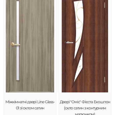
Міжкімнатні двері Line Glass-
Двері "Оміс" Фієста Екошпон
01 зі склом сатин
(скло сатин з контурним
малюнком)