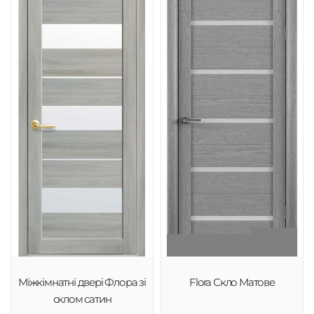
Міжкімнатні двері Флора зі
Flora Скло Матове
склом сатин