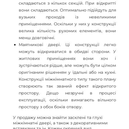
складаються з кількох секцій. При відкритті
вони складаються. Оптимально підійдуть для
вузьких проходів із невеликими
приміщеннями. Оскільки у них у конструкції
велика кількість рухомих елементів, вони
менш довговічні.
Маятникові двері. Ці конструкції легко
можуть відкриватися в обидві сторони. У
житлових приміщеннях вони хоч і
зустрічаються рідше, але можуть бути цілком
оригінаним рішенням у їдальні або на кухні.
Конструкції міжкімнатного типу такого плану
створюють так званий ефект відкритого
простору. Дещо незручні в процесі
експлуатації, оскільки вимагають вільного
простору з обох боків отвору.
У продажу можна знайти засклені та глухі
міжкімнатні двері, а також з декоративними
вставками та ін. Кожен окремий вид