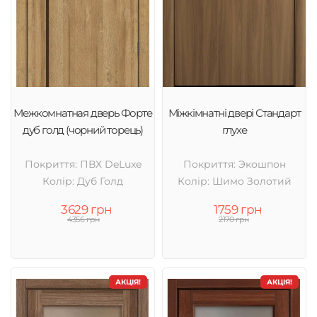
Межкомнатная дверь Форте
Міжкімнатні двері Стандарт
дуб голд (чорний торець)
глухе
Покриття: ПВХ DeLuxe
Покриття: Экошпон
Колір: Дуб Голд
Колір: Шимо Золотий
3629 грн
1759 грн
4356 грн
2170 грн
АКЦІЯ!
АКЦІЯ!