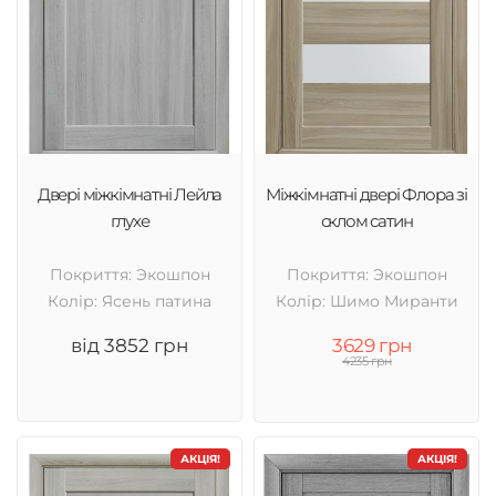
Двері міжкімнатні Лейла
Міжкімнатні двері Флора зі
глухе
склом сатин
Покриття: Экошпон
Покриття: Экошпон
Колір: Ясень патина
Колір: Шимо Миранти
від 3852 грн
3629 грн
4235 грн
АКЦІЯ!
АКЦІЯ!