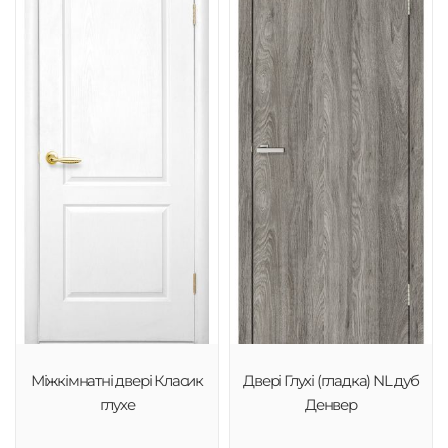
Міжкімнатні двері Класик
Двері Глухі (гладка) NL дуб
глухе
Денвер