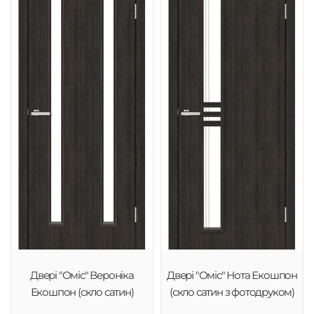
Двері "Оміс" Вероніка
Двері "Оміс" Нота Екошпон
Екошпон (скло сатин)
(скло сатин з фотодруком)