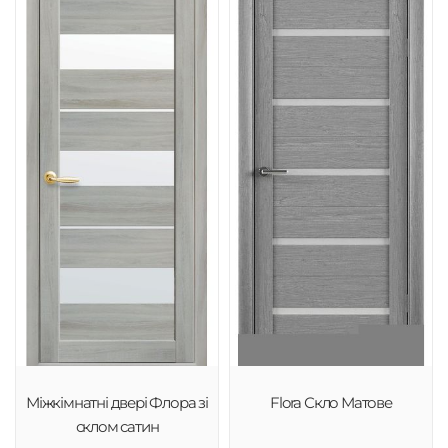
Міжкімнатні двері Флора зі
Flora Скло Матове
склом сатин