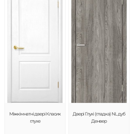
Міжкімнатні двері Класик
Двері Глухі (гладка) NL дуб
глухе
Денвер