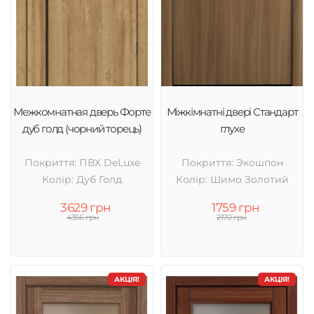
Межкомнатная дверь Форте
Міжкімнатні двері Стандарт
дуб голд (чорний торець)
глухе
Покриття: ПВХ DeLuxe
Покриття: Экошпон
Колір: Дуб Голд
Колір: Шимо Золотий
3629 грн
1759 грн
4356 грн
2170 грн
АКЦІЯ!
АКЦІЯ!