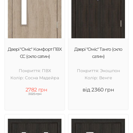
Двері "Оміс" Комфорт ПВХ
Двері "Оміс" Танго (скло
СС (скло сатин)
сатин)
Покриття: ПВХ
Покриття: Экошпон
Колір: Cосна Мадейра
Колір: Венге
2782 грн
від 2360 грн
3025 грн