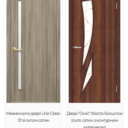
Міжкімнатні двері Line Glass-
Двері "Оміс" Фієста Екошпон
01 зі склом сатин
(скло сатин з контурним
малюнком)