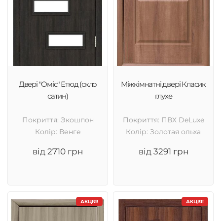
Двері "Оміс" Етюд (скло
Міжкімнатні двері Класик
сатин)
глухе
Покриття: Экошпон
Покриття: ПВХ DeLuxe
Колір: Венге
Колір: Золотая ольха
від 2710 грн
від 3291 грн
АКЦІЯ!
АКЦІЯ!