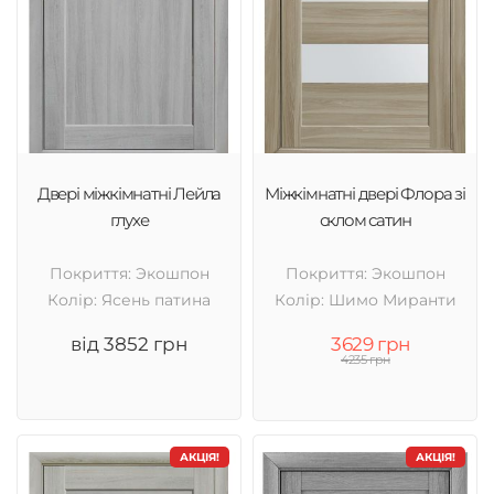
Двері міжкімнатні Лейла
Міжкімнатні двері Флора зі
глухе
склом сатин
Покриття: Экошпон
Покриття: Экошпон
Колір: Ясень патина
Колір: Шимо Миранти
від 3852 грн
3629 грн
4235 грн
АКЦІЯ!
АКЦІЯ!