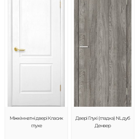
Міжкімнатні двері Класик
Двері Глухі (гладка) NL дуб
глухе
Денвер