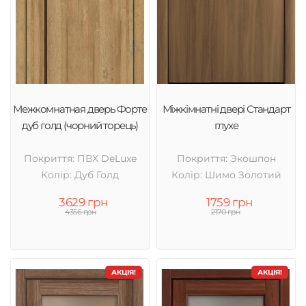
Межкомнатная дверь Форте
Міжкімнатні двері Стандарт
дуб голд (чорний торець)
глухе
Покриття: ПВХ DeLuxe
Покриття: Экошпон
Колір: Дуб Голд
Колір: Шимо Золотий
3629 грн
1759 грн
4356 грн
2170 грн
АКЦІЯ!
АКЦІЯ!