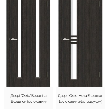
Двері "Оміс" Вероніка
Двері "Оміс" Нота Екошпон
Екошпон (скло сатин)
(скло сатин з фотодруком)