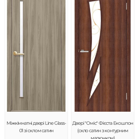
Міжкімнатні двері Line Glass-
Двері "Оміс" Фієста Екошпон
01 зі склом сатин
(скло сатин з контурним
малюнком)