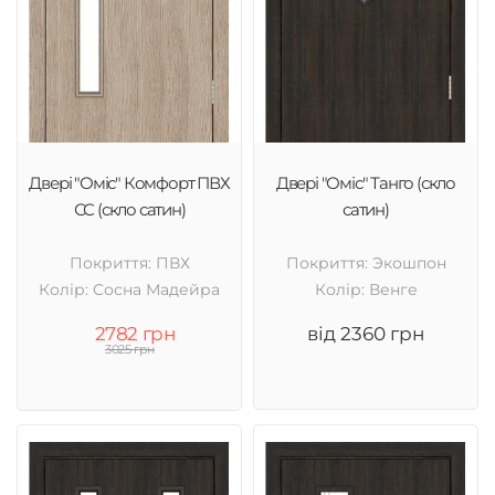
Двері "Оміс" Комфорт ПВХ
Двері "Оміс" Танго (скло
СС (скло сатин)
сатин)
Покриття: ПВХ
Покриття: Экошпон
Колір: Cосна Мадейра
Колір: Венге
2782 грн
від 2360 грн
3025 грн