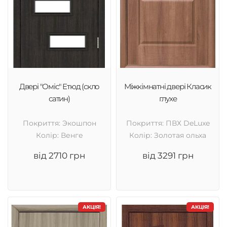
Двері "Оміс" Етюд (скло
Міжкімнатні двері Класик
сатин)
глухе
Покриття: Экошпон
Покриття: ПВХ DeLuxe
Колір: Венге
Колір: Золотая ольха
від 2710 грн
від 3291 грн
АКЦІЯ!
АКЦІЯ!