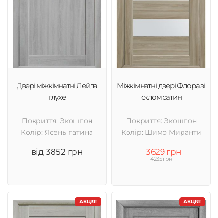
Двері міжкімнатні Лейла
Міжкімнатні двері Флора зі
глухе
склом сатин
Покриття: Экошпон
Покриття: Экошпон
Колір: Ясень патина
Колір: Шимо Миранти
від 3852 грн
3629 грн
4235 грн
АКЦІЯ!
АКЦІЯ!