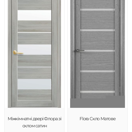
Міжкімнатні двері Флора зі
Flora Скло Матове
склом сатин