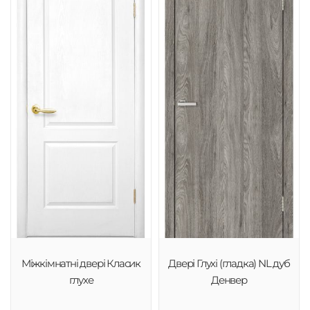
Міжкімнатні двері Класик
Двері Глухі (гладка) NL дуб
глухе
Денвер