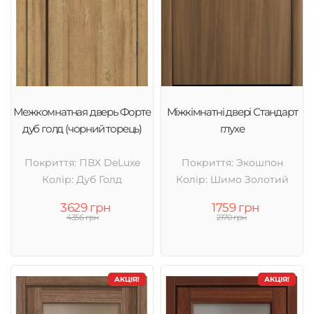
Межкомнатная дверь Форте
Міжкімнатні двері Стандарт
дуб голд (чорний торець)
глухе
Покриття: ПВХ DeLuxe
Покриття: Экошпон
Колір: Дуб Голд
Колір: Шимо Золотий
3629 грн
1759 грн
4356 грн
2170 грн
АКЦІЯ!
АКЦІЯ!