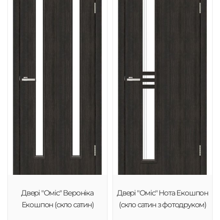
Двері "Оміс" Вероніка
Двері "Оміс" Нота Екошпон
Екошпон (скло сатин)
(скло сатин з фотодруком)