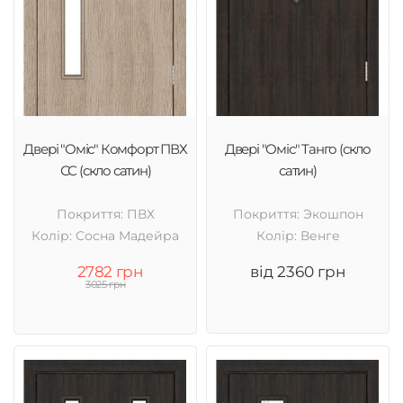
Двері "Оміс" Комфорт ПВХ
Двері "Оміс" Танго (скло
СС (скло сатин)
сатин)
Покриття: ПВХ
Покриття: Экошпон
Колір: Cосна Мадейра
Колір: Венге
2782 грн
від 2360 грн
3025 грн