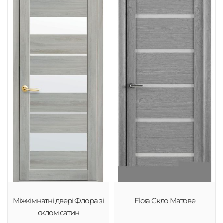
Міжкімнатні двері Флора зі
Flora Скло Матове
склом сатин