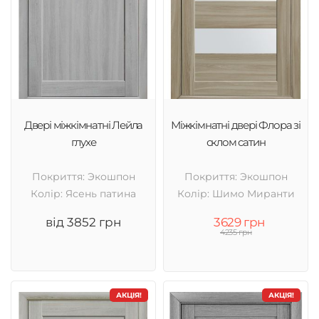
Двері міжкімнатні Лейла
Міжкімнатні двері Флора зі
глухе
склом сатин
Покриття: Экошпон
Покриття: Экошпон
Колір: Ясень патина
Колір: Шимо Миранти
від 3852 грн
3629 грн
4235 грн
АКЦІЯ!
АКЦІЯ!