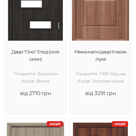
Двері "Оміс" Етюд (скло
Міжкімнатні двері Класик
сатин)
глухе
Покриття: Экошпон
Покриття: ПВХ DeLuxe
Колір: Венге
Колір: Золотая ольха
від 2710 грн
від 3291 грн
АКЦІЯ!
АКЦІЯ!