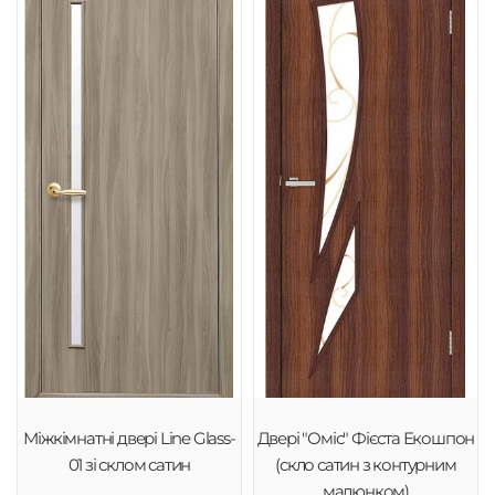
Міжкімнатні двері Line Glass-
Двері "Оміс" Фієста Екошпон
01 зі склом сатин
(скло сатин з контурним
малюнком)