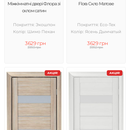
Міжкімнатні двері Флора зі
Flora Скло Матове
склом сатин
Покриття: Экошпон
Покриття: Eco-Tex
Колір: Шимо Пекан
Колір: Ясень Дымчатый
3629 грн
3629 грн
3993 грн
3992 грн
АКЦІЯ!
АКЦІЯ!