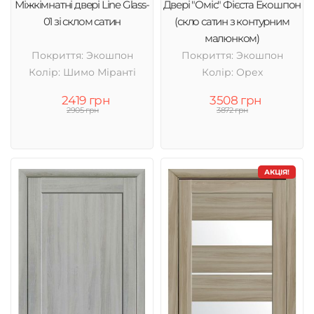
Міжкімнатні двері Line Glass-
Двері "Оміс" Фієста Екошпон
01 зі склом сатин
(скло сатин з контурним
малюнком)
Покриття: Экошпон
Покриття: Экошпон
Колір: Шимо Міранті
Колір: Орех
2419 грн
3508 грн
2905 грн
3872 грн
АКЦІЯ!