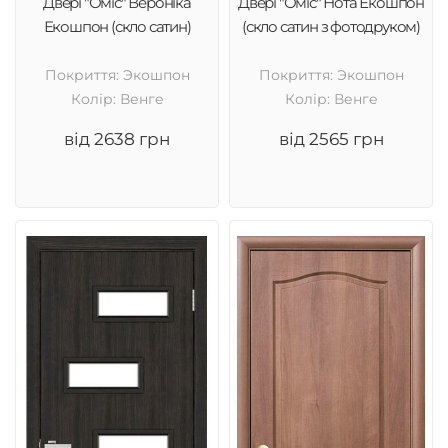
Двері "Оміс" Вероніка
Двері "Оміс" Нота Екошпон
Екошпон (скло сатин)
(скло сатин з фотодруком)
Покриття: Экошпон
Покриття: Экошпон
Колір: Венге
Колір: Венге
від 2638 грн
від 2565 грн