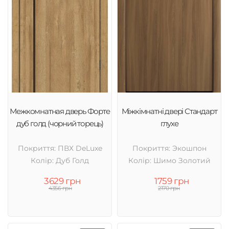
Межкомнатная дверь Форте
Міжкімнатні двері Стандарт
дуб голд (чорний торець)
глухе
Покриття: ПВХ DeLuxe
Покриття: Экошпон
Колір: Дуб Голд
Колір: Шимо Золотий
3629 грн
1759 грн
4356 грн
2170 грн