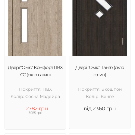
Двері "Оміс" Комфорт ПВХ
Двері "Оміс" Танго (скло
СС (скло сатин)
сатин)
Покриття: ПВХ
Покриття: Экошпон
Колір: Cосна Мадейра
Колір: Венге
2782 грн
від 2360 грн
3025 грн