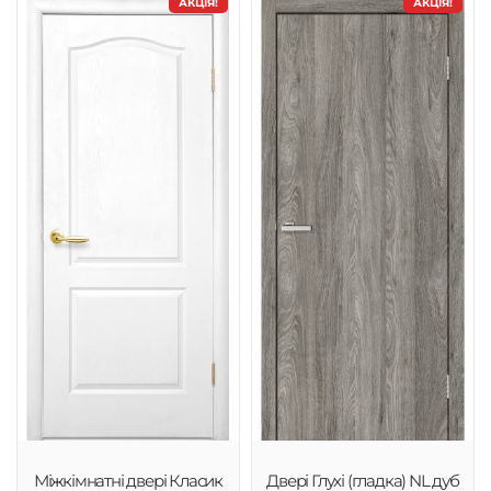
АКЦІЯ!
АКЦІЯ!
Міжкімнатні двері Класик
Двері Глухі (гладка) NL дуб