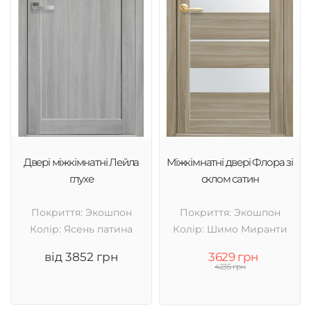
Двері міжкімнатні Лейла
Міжкімнатні двері Флора зі
глухе
склом сатин
Покриття: Экошпон
Покриття: Экошпон
Колір: Ясень патина
Колір: Шимо Миранти
від 3852 грн
3629 грн
4235 грн