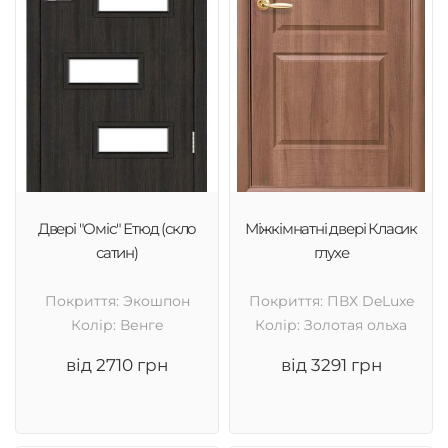
Двері "Оміс" Етюд (скло
Міжкімнатні двері Класик
сатин)
глухе
Покриття: Экошпон
Покриття: ПВХ DeLuxe
Колір: Венге
Колір: Золотая ольха
від 2710 грн
від 3291 грн