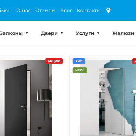
бмен
О нас
Отзывы
Блог
Контакты
Балконы
Двери
Услуги
Жалюзи
АКЦИЯ!
ХИТ!
NEW!