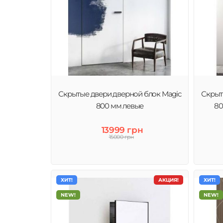
Скрытые двери дверной блок Magic
Скрыт
800 мм левые
80
13999 грн
15000 грн
ХИТ!
АКЦИЯ!
ХИТ!
NEW!
NEW!