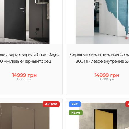
ые двери дверной блок Magic
Скрытые двери дверной блок
0 мм левые черный торец
800 мм левое внутрение 5
14999 грн
14999 грн
16000 грн
16000 грн
АКЦИЯ!
ХИТ!
NEW!