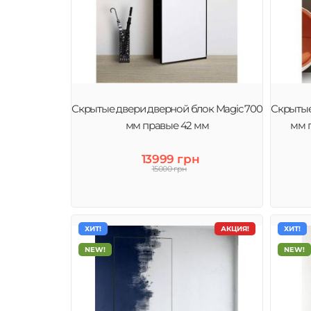
Скрытые двери дверной блок Magic 700
Скрытые
мм правые 42 мм
мм 
13999 грн
15000 грн
ХИТ!
АКЦИЯ!
ХИТ!
NEW!
NEW!