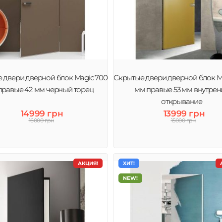
 двери дверной блок Magic 700
Скрытые двери дверной блок M
правые 42 мм черный торец
мм правые 53 мм внутрен
открывание
14999 грн
13999 грн
16000 грн
15000 грн
АКЦИЯ!
ХИТ!
NEW!