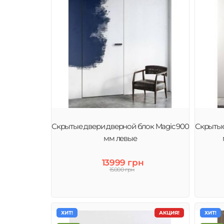
Скрытые двери дверной блок Magic 900
Скрытые
мм левые
13999 грн
15000 грн
ХИТ!
АКЦИЯ!
ХИТ!