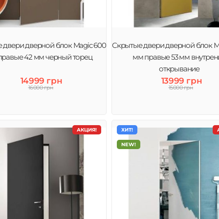
 двери дверной блок Magic 600
Скрытые двери дверной блок M
правые 42 мм черный торец
мм правые 53 мм внутрен
открывание
14999 грн
13999 грн
16000 грн
15000 грн
АКЦИЯ!
ХИТ!
NEW!