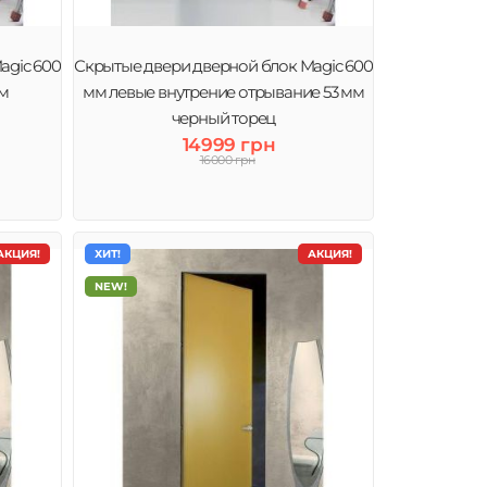
agic 600
Скрытые двери дверной блок Magic 600
мм
мм левые внутрение отрывание 53 мм
черный торец
14999 грн
16000 грн
АКЦИЯ!
ХИТ!
АКЦИЯ!
NEW!