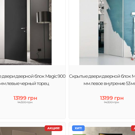
 двери дверной блок Magic 900
Скрытые двери дверной блок M
мм левые черный торец
мм левое внутрение 53 
13199 грн
13199 грн
14300 грн
14300 грн
АКЦИЯ!
ХИТ!