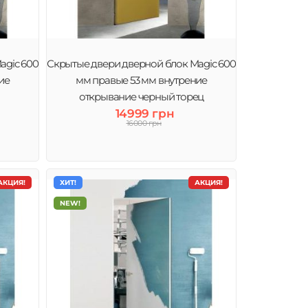
agic 600
Скрытые двери дверной блок Magic 600
ие
мм правые 53 мм внутрение
открывание черный торец
14999 грн
16000 грн
АКЦИЯ!
ХИТ!
АКЦИЯ!
NEW!