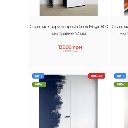
Скрытые двери дверной блок Magic 600
Скрытые
мм правые 42 мм
мм 
13999 грн
15000 грн
ХИТ!
АКЦИЯ!
ХИТ!
NEW!
NEW!