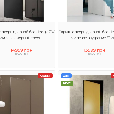
 двери дверной блок Magic 700
Скрытые двери дверной блок M
мм левые черный торец
мм левое внутрение 53 
14999 грн
13999 грн
16000 грн
15000 грн
АКЦИЯ!
ХИТ!
NEW!