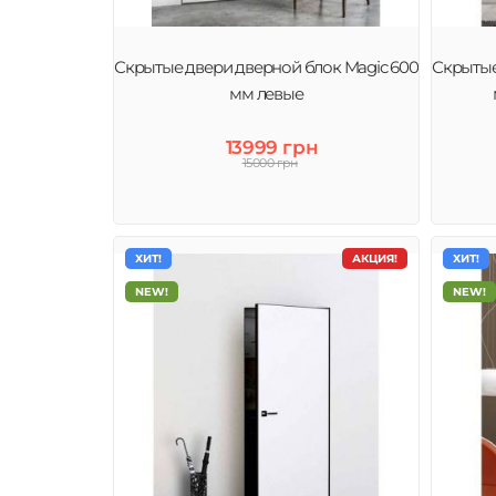
Скрытые двери дверной блок Magic 600
Скрытые
мм левые
13999 грн
15000 грн
ХИТ!
АКЦИЯ!
ХИТ!
NEW!
NEW!