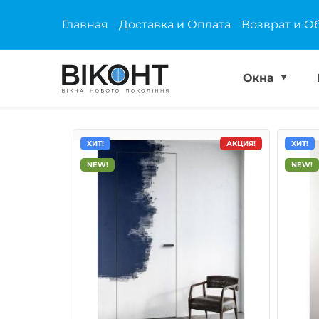
Главная
Доставка и Оплата
Возврат и О
Окна
ХИТ!
АКЦИЯ!
ХИТ!
NEW!
NEW!