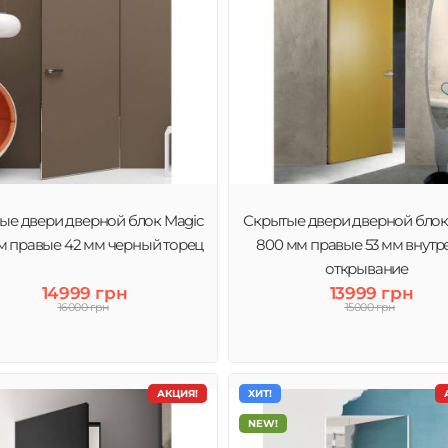
ые двери дверной блок Magic
Скрытые двери дверной блок
м правые 42 мм черный торец
800 мм правые 53 мм внутр
открывание
14999 грн
13999 грн
16000 грн
15000 грн
АКЦИЯ!
ХИТ!
NEW!