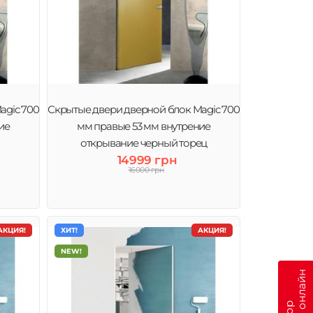
agic 700
Скрытые двери дверной блок Magic 700
ие
мм правые 53 мм внутрение
открывание черный торец
14999 грн
16000 грн
АКЦИЯ!
ХИТ!
АКЦИЯ!
NEW!