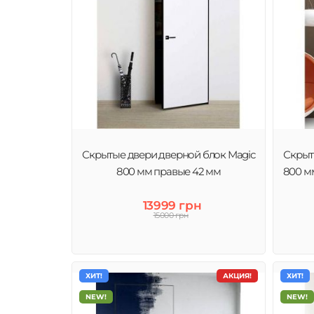
Скрытые двери дверной блок Magic
Скрыт
800 мм правые 42 мм
800 м
13999 грн
15000 грн
ХИТ!
АКЦИЯ!
ХИТ!
NEW!
NEW!