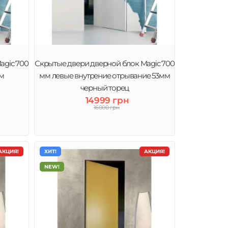
agic 700
Скрытые двери дверной блок Magic 700
мм
мм левые внутрение отрывание 53мм
черный торец
14999 грн
16000 грн
АКЦИЯ!
ХИТ!
АКЦИЯ!
NEW!