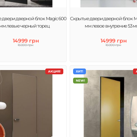
 двери дверной блок Magic 600
Скрытые двери дверной блок M
мм левые черный торец
мм левое внутрение 53 
14999 грн
14999 грн
16000 грн
16000 грн
АКЦИЯ!
ХИТ!
NEW!