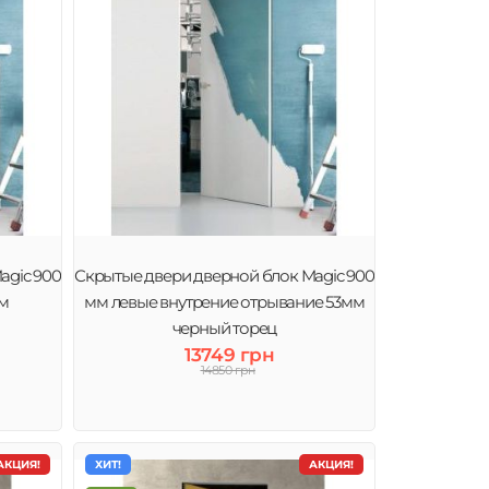
agic 900
Скрытые двери дверной блок Magic 900
мм
мм левые внутрение отрывание 53мм
черный торец
13749 грн
14850 грн
АКЦИЯ!
ХИТ!
АКЦИЯ!