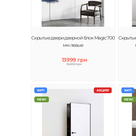
Скрытые двери дверной блок Magic 700
Скрытые
мм левые
13999 грн
15000 грн
ХИТ!
АКЦИЯ!
ХИТ!
NEW!
NEW!