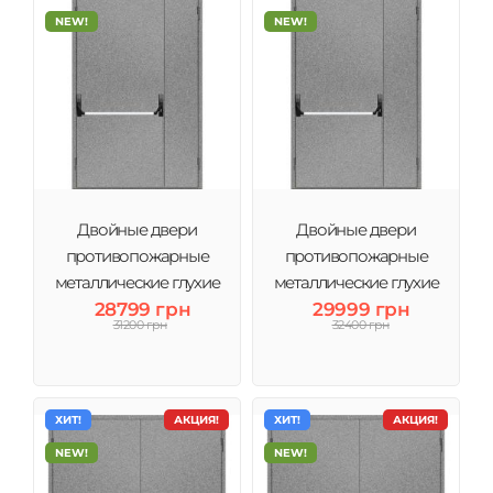
NEW!
NEW!
Двойные двери
Двойные двери
противопожарные
противопожарные
металлические глухие
металлические глухие
антипаника ДМП ЕІ60-
28799 грн
антипаника ДМП ЕІ60-
29999 грн
31200 грн
32400 грн
1200х2050 мм
1350х2050 мм
ХИТ!
АКЦИЯ!
ХИТ!
АКЦИЯ!
NEW!
NEW!