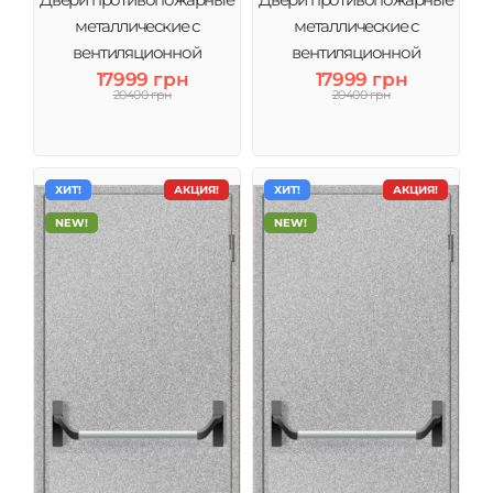
металлические с
металлические с
вентиляционной
вентиляционной
решеткой ЕІ60- 860х2050
17999 грн
решеткой ЕІ60- 960х2050
17999 грн
20400 грн
20400 грн
мм
мм
ХИТ!
АКЦИЯ!
ХИТ!
АКЦИЯ!
NEW!
NEW!