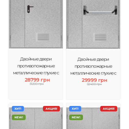
Двойные двери
Двойные двери
противопожарные
противопожарные
металлические глухие с
металлические глухие с
вентиляцией ДМП ЕІ60-
28799 грн
вентиляцией антипаника
29999 грн
31200 грн
32400 грн
1200х2050 мм
ДМП ЕІ60- 1200х2050 мм
ХИТ!
АКЦИЯ!
ХИТ!
АКЦИЯ!
NEW!
NEW!