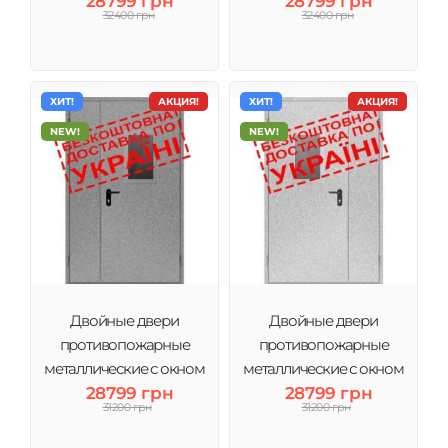
правые ДМП ЕІ60-
28799 грн
левые ДМП ЕІ60- 1350х2050
28799 грн
32400 грн
32400 грн
1350х2050 мм
мм
ХИТ!
АКЦИЯ!
ХИТ!
АКЦИЯ!
NEW!
NEW!
Двойные двери
Двойные двери
противопожарные
противопожарные
металлические с окном
металлические с окном
правые ДМП ЕІ60-
28799 грн
левые ДМП ЕІ60- 1200х2050
28799 грн
31200 грн
31200 грн
1200х2050 мм
мм