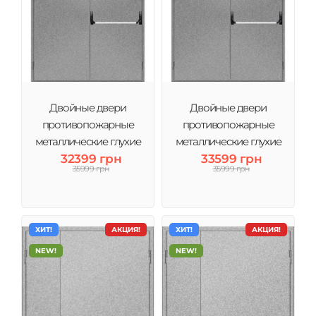
Двойные двери
Двойные двери
противопожарные
противопожарные
металлические глухие
металлические глухие
антипаника ДМП ЕІ60-
32399 грн
антипаника ДМП ЕІ60-
33599 грн
35999 грн
35999 грн
1500х2050 мм
1600х2050 мм
ХИТ!
АКЦИЯ!
ХИТ!
АКЦИЯ!
NEW!
NEW!