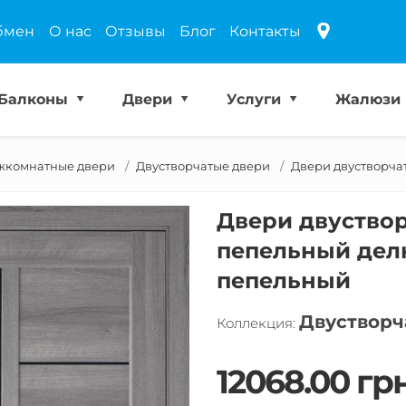
бмен
О нас
Отзывы
Блог
Контакты
Балконы
Двери
Услуги
Жалюзи
комнатные двери
Двустворчатые двери
Двери двустворчат
Двери двуствор
пепельный делю
пепельный
Двустворч
Коллекция:
12068.00 грн