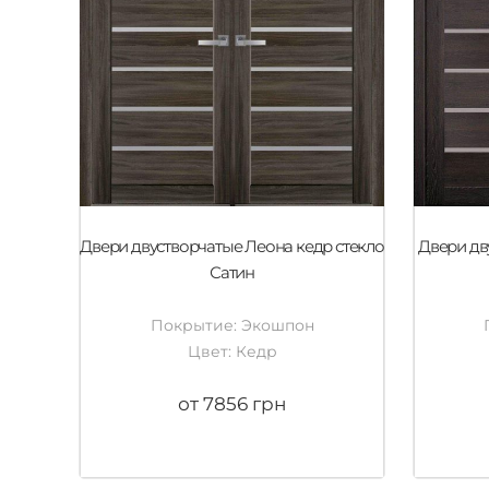
Двери двустворчатые Леона кедр стекло
Двери дв
Сатин
Покрытие: Экошпон
Цвет: Кедр
от 7856 грн