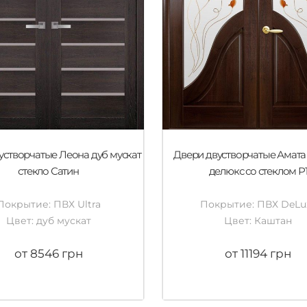
устворчатые Леона дуб мускат
Двери двустворчатые Амата
стекло Сатин
делюкс со стеклом Р
Покрытие: ПВХ Ultra
Покрытие: ПВХ DeLu
Цвет: дуб мускат
Цвет: Каштан
от 8546 грн
от 11194 грн