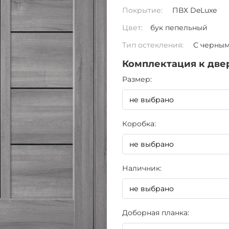
Покрытие:
ПВХ DeLuxe
Цвет:
бук пепельный
Тип остекления:
С черным
Комплектация к две
Pазмер:
Коробка:
Наличник:
Доборная планка: