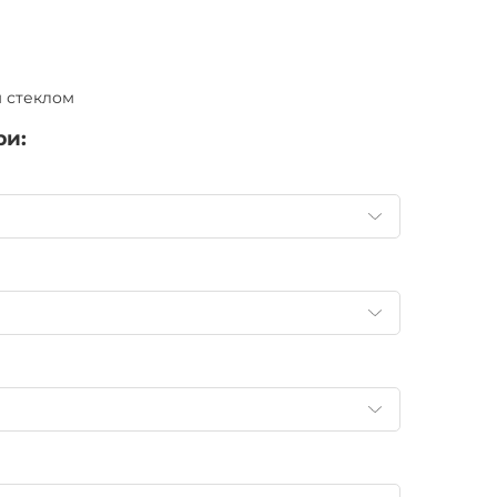
 стеклом
ри: