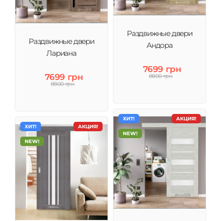
Раздвижные двери
Раздвижные двери
Андора
Лариана
7699 грн
7699 грн
8800 грн
8800 грн
ХИТ!
АКЦИЯ!
ХИТ!
АКЦИЯ!
NEW!
NEW!