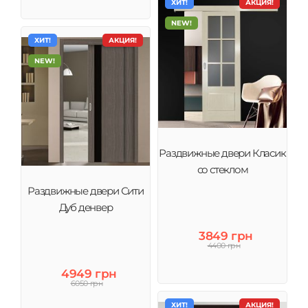
ХИТ!
АКЦИЯ!
NEW!
ХИТ!
АКЦИЯ!
NEW!
Раздвижные двери Класик
со стеклом
Раздвижные двери Сити
Дуб денвер
3849 грн
4400 грн
4949 грн
6050 грн
ХИТ!
АКЦИЯ!