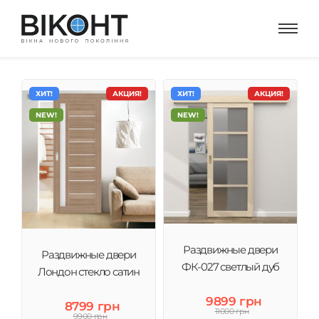
ХИТ!
АКЦИЯ!
ХИТ!
АКЦИЯ!
NEW!
NEW!
Раздвижные двери
Раздвижные двери
ФК-027 светлый дуб
Лондон стекло сатин
9899 грн
8799 грн
11000 грн
9900 грн