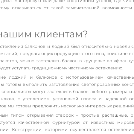
дыха, мастерскую или даже спортивный уголок, где чисто
тому отказываться от такой замечательной возможност
квартире, то
ко видов
м комфорт, тепло
 нашим клиентам?
стекления балконов и лоджий был относительно невелик.
омпаний, предлагающих продукцию этого типа, поистине вп
кетов, можно застеклить балкон в хрущевке во «француз
будет уступать традиционному частичному остеклению.
ние лоджий и балконов с использованием качественны
 готовы выполнить изготовление светопрозрачных констр
специалисты могут застеклить балкон любого размера и 
д ключ», с утеплением, установкой навеса и надежной 
мов мы готовы предложить несколько интересных решений 
зным типом открывания створок – простые распашные, 
туется качественной фурнитурой от известных миров
ии. Конструкции, которыми осуществляется остеклени