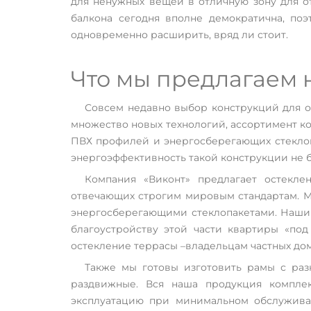
для ненужных вещей в отличную зону для от
балкона сегодня вполне демократична, поэ
Если вы хотите провести застекление балкона в вашей 
одновременно расширить, вряд ли стоит.
лучше всего обратиться к нам. Мы предлагаем несколь
современного застекления, которые принесут в ваш до
и уют.
Что мы предлагаем
Совсем недавно выбор конструкций для о
множество новых технологий, ассортимент к
ПВХ профилей и энергосберегающих стеклопа
энергоэффективность такой конструкции не 
Компания «Виконт» предлагает остекле
отвечающих строгим мировым стандартам. Мы
энергосберегающими стеклопакетами. Наши 
благоустройству этой части квартиры «по
остекление террасы –владельцам частных до
Также мы готовы изготовить рамы с ра
раздвижные. Вся наша продукция комплек
эксплуатацию при минимальном обслуживан