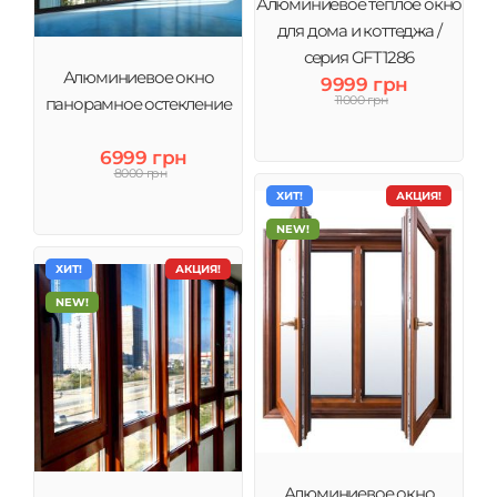
Алюминиевое теплое окно
для дома и коттеджа /
серия GFT1286
Алюминиевое окно
9999 грн
11000 грн
панорамное остекление
6999 грн
8000 грн
ХИТ!
АКЦИЯ!
NEW!
ХИТ!
АКЦИЯ!
NEW!
Алюминиевое окно