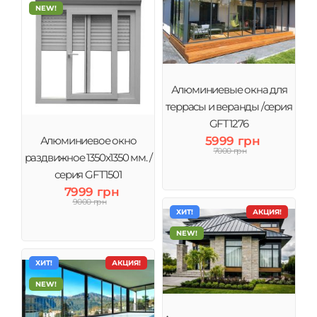
NEW!
Алюминиевые окна для
террасы и веранды /серия
GFT1276
5999 грн
Алюминиевое окно
7000 грн
раздвижное 1350x1350 мм. /
серия GFT1501
7999 грн
9000 грн
ХИТ!
АКЦИЯ!
NEW!
ХИТ!
АКЦИЯ!
NEW!