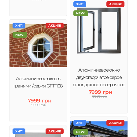
ХИТ!
АКЦИЯ!
NEW!
ХИТ!
АКЦИЯ!
NEW!
Алюминиевое окно
двухстворчатое серое
Алюминиевое окна с
стандартное прозрачное
гранями /серия GFT1108
7999 грн
стекло
9000 грн
7999 грн
9000 грн
ХИТ!
АКЦИЯ!
ХИТ!
АКЦИЯ!
NEW!