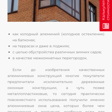
н
К
а
л
ь
к
у
л
я
т
о
р
с
т
о
и
м
о
с
т
и
о
н
л
а
й
как холодный алюминий (холодное остекление)
на балконах;
на террасах и даже в лоджиях;
с целью обустройства различных зимних садов;
в качестве межкомнатных перегородок.
Если до изобретения качественных
алюминиевых конструкций многие покупатели
предпочитали исключительно деревянные
оконные конструкции, а чуть позже
металлопластиковые, то сегодня практически
повсеместного использования получили именно
алюминиевые окна цена, которых более чем
приемлемая и доступная, особенно если для