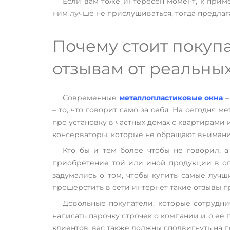
Если вам тоже интересен момент, к прим
ним лучше не прислушиваться, тогда предлаг
Почему стоит покуп
отзывам от реальны
Современные
металлопластиковые окна
–
– то, что говорит само за себя. На сегодня
про установку в частных домах с квартирами
консерваторы, которые не обращают внимани
Кто бы и тем более чтобы не говорил, 
приобретение той или иной продукции в оп
задумались о том, чтобы купить самые луч
прошерстить в сети интернет такие отзывы п
Довольные покупатели, которые сотрудни
написать парочку строчек о компании и о ее 
клиентов, вас также должны сподвигнуть на 