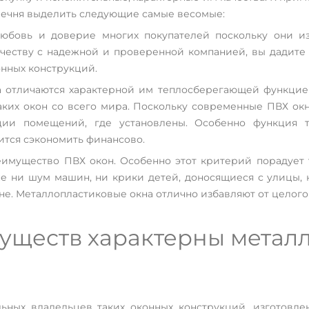
еречня выделить следующие самые весомые:
любовь и доверие многих покупателей поскольку они и
ичеству с надежной и проверенной компанией, вы дадите 
нных конструкций.
 отличаются характерной им теплосберегающей функцией
аких окон со всего мира. Поскольку современные ПВХ ок
яции помещений, где установлены. Особенно функция 
чится сэкономить финансово.
имущество ПВХ окон. Особенно этот критерий порадует 
е ни шум машин, ни крики детей, доносящиеся с улицы, н
е. Металлопластиковые окна отлично избавляют от целого
муществ характерны метал
ьных владельцев таких оконных конструкций, изготовле