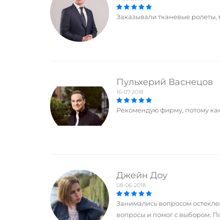
Заказывали тканевые ролеты, 
Пульхерий Васнецов
16-07-2018
Рекомендую фирму, потому как
Джейн Доу
08-06-2018
Занимались вопросом остекле
вопросы и помог с выбором. П