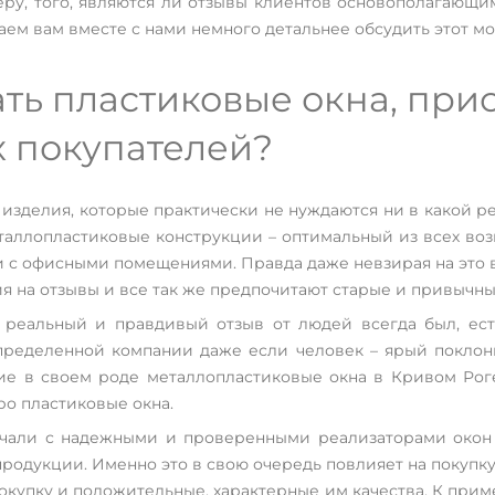
еру, того, являются ли отзывы клиентов основополагающ
аем вам вместе с нами немного детальнее обсудить этот мо
ать пластиковые окна, пр
х покупателей?
 изделия, которые практически не нуждаются ни в какой р
 металлопластиковые конструкции – оптимальный из всех во
 и с офисными помещениями. Правда даже невзирая на это 
я на отзывы и все так же предпочитают старые и привычн
а реальный и правдивый отзыв от людей всегда был, ес
ределенной компании даже если человек – ярый поклон
шие в своем роде металлопластиковые окна в Кривом Рог
ро пластиковые окна.
чали с надежными и проверенными реализаторами окон и
продукции. Именно это в свою очередь повлияет на покупку
покупку и положительные, характерные им качества. К прим