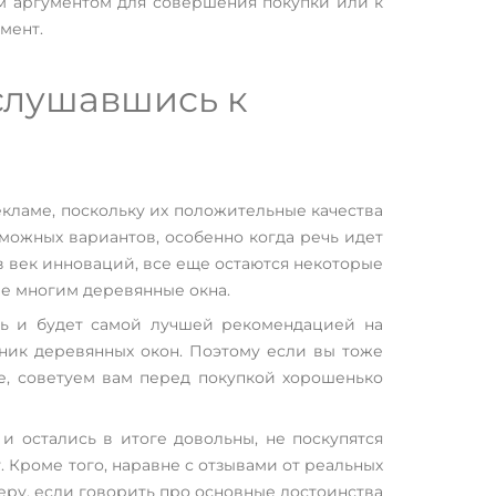
им аргументом для совершения покупки или к
мент.
ислушавшись к
екламе, поскольку их положительные качества
зможных вариантов, особенно когда речь идет
в век инноваций, все еще остаются некоторые
ые многим деревянные окна.
ть и будет самой лучшей рекомендацией на
ник деревянных окон. Поэтому если вы тоже
е, советуем вам перед покупкой хорошенько
 остались в итоге довольны, не поскупятся
. Кроме того, наравне с отзывами от реальных
еру, если говорить про основные достоинства