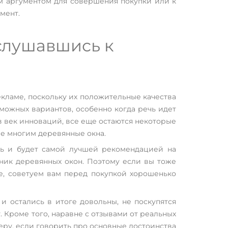
им аргументом для совершения покупки или к
мент.
ислушавшись к
екламе, поскольку их положительные качества
зможных вариантов, особенно когда речь идет
в век инноваций, все еще остаются некоторые
ые многим деревянные окна.
ть и будет самой лучшей рекомендацией на
ник деревянных окон. Поэтому если вы тоже
е, советуем вам перед покупкой хорошенько
 остались в итоге довольны, не поскупятся
. Кроме того, наравне с отзывами от реальных
еру, если говорить про основные достоинства