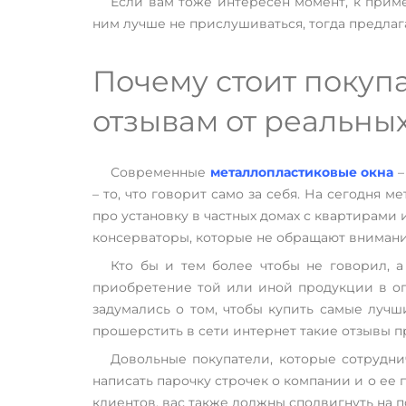
Если вам тоже интересен момент, к прим
ним лучше не прислушиваться, тогда предлаг
Почему стоит покуп
отзывам от реальны
Современные
металлопластиковые окна
–
– то, что говорит само за себя. На сегодня
про установку в частных домах с квартирами
консерваторы, которые не обращают внимани
Кто бы и тем более чтобы не говорил, 
приобретение той или иной продукции в оп
задумались о том, чтобы купить самые луч
прошерстить в сети интернет такие отзывы п
Довольные покупатели, которые сотрудни
написать парочку строчек о компании и о ее 
клиентов, вас также должны сподвигнуть на 