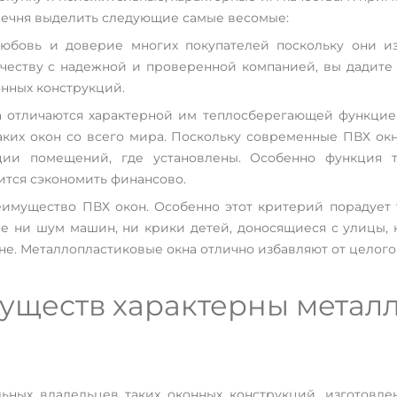
еречня выделить следующие самые весомые:
любовь и доверие многих покупателей поскольку они и
ичеству с надежной и проверенной компанией, вы дадите 
нных конструкций.
 отличаются характерной им теплосберегающей функцией
аких окон со всего мира. Поскольку современные ПВХ ок
яции помещений, где установлены. Особенно функция 
чится сэкономить финансово.
имущество ПВХ окон. Особенно этот критерий порадует 
е ни шум машин, ни крики детей, доносящиеся с улицы, н
е. Металлопластиковые окна отлично избавляют от целого
муществ характерны метал
ьных владельцев таких оконных конструкций, изготовле