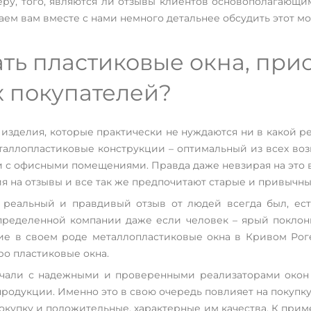
еру, того, являются ли отзывы клиентов основополагающ
аем вам вместе с нами немного детальнее обсудить этот мо
ать пластиковые окна, пр
х покупателей?
 изделия, которые практически не нуждаются ни в какой р
 металлопластиковые конструкции – оптимальный из всех во
 и с офисными помещениями. Правда даже невзирая на это 
я на отзывы и все так же предпочитают старые и привычн
а реальный и правдивый отзыв от людей всегда был, ес
ределенной компании даже если человек – ярый поклон
шие в своем роде металлопластиковые окна в Кривом Рог
ро пластиковые окна.
чали с надежными и проверенными реализаторами окон и
продукции. Именно это в свою очередь повлияет на покупку
покупку и положительные, характерные им качества. К прим