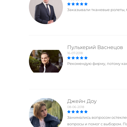
Заказывали тканевые ролеты, 
Пульхерий Васнецов
16-07-2018
Рекомендую фирму, потому как
Джейн Доу
08-06-2018
Занимались вопросом остекле
вопросы и помог с выбором. П