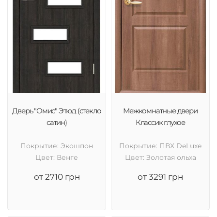
Дверь "Омис" Этюд (стекло
Межкомнатные двери
сатин)
Классик глухое
Покрытие: Экошпон
Покрытие: ПВХ DeLuxe
Цвет: Венге
Цвет: Золотая ольха
от 2710 грн
от 3291 грн