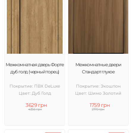
Межкомнатная дверь Форте
Межкомнатные двери
дуб голд (черный торец)
Стандарт глухое
Покрытие: ПВХ DeLuxe
Покрытие: Экошпон
Цвет: Дуб Голд
Цвет: Шимо Золотий
3629 грн
1759 грн
4356 грн
2170 грн