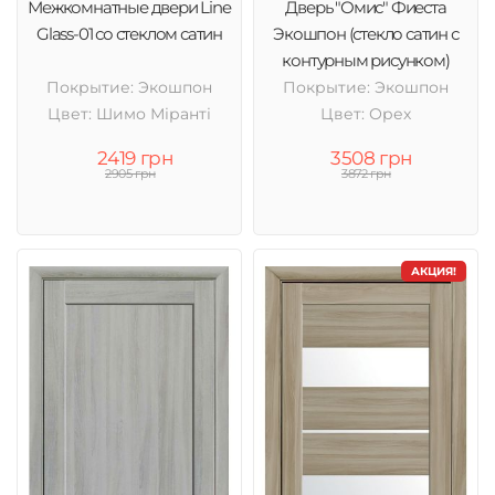
Межкомнатные двери Line
Дверь "Омис" Фиеста
Glass-01 со стеклом сатин
Экошпон (стекло сатин с
контурным рисунком)
Покрытие: Экошпон
Покрытие: Экошпон
Цвет: Шимо Міранті
Цвет: Орех
2419 грн
3508 грн
2905 грн
3872 грн
АКЦИЯ!