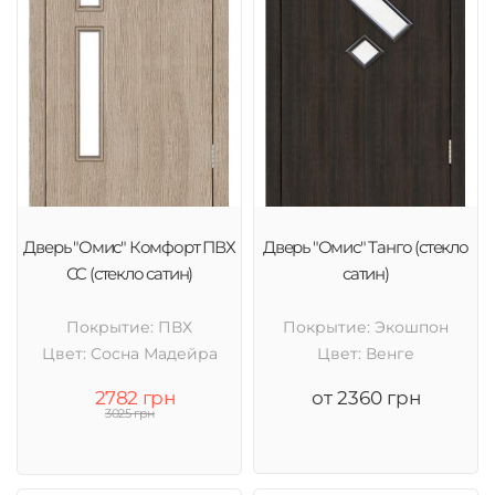
Дверь "Омис" Комфорт ПВХ
Дверь "Омис" Танго (стекло
СС (стекло сатин)
сатин)
Покрытие: ПВХ
Покрытие: Экошпон
Цвет: Cосна Мадейра
Цвет: Венге
2782 грн
от 2360 грн
3025 грн