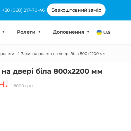
+38 (068) 217-70-46
Безкоштовний замір
і
Ролети
Доповнення
UA
 ролети
Захисна ролета на двері біла 800х2200 мм
 на двері біла 800х2200 мм
н.
8000 грн