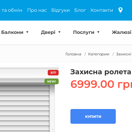
 та обмін
Про нас
Відгуки
Блог
Контакти
Балкони
Двері
Послуги
Жалюз
Головна
Категории
Захисні
Захисна ролета
ХІТ!
6999.00 гр
NEW!
КУПИТИ