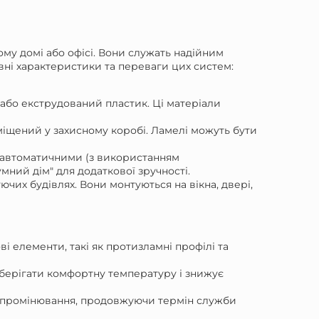
ому домі або офісі. Вони служать надійним
овні характеристики та переваги цих систем:
ь або екструдований пластик. Ці матеріали
зміщений у захисному коробі. Ламелі можуть бути
о автоматичними (з використанням
мний дім" для додаткової зручності.
нуючих будівлях. Вони монтуються на вікна, двері,
ві елементи, такі як протизламні профілі та
зберігати комфортну температуру і знижує
о випромінювання, продовжуючи термін служби