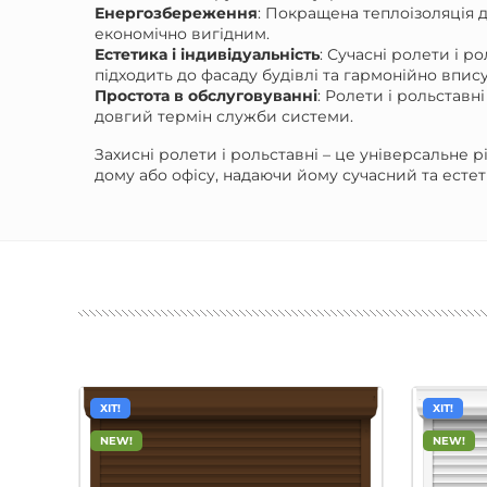
Енергозбереження
: Покращена теплоізоляція 
економічно вигідним.
Естетика і індивідуальність
: Сучасні ролети і р
підходить до фасаду будівлі та гармонійно впису
Простота в обслуговуванні
: Ролети і рольстав
довгий термін служби системи.
Захисні ролети і рольставні – це універсальне
дому або офісу, надаючи йому сучасний та ест
ХІТ!
ХІТ!
NEW!
NEW!