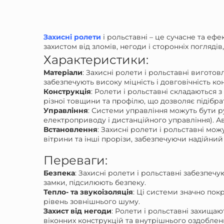
Захисні ролети
і рольставні – це сучасне та еф
захистом від зломів, негоди і сторонніх погляд
Характеристики:
Матеріали
: Захисні ролети і рольставні виготов
забезпечують високу міцність і довговічність ко
Конструкція
: Ролети і рольставні складаються 
різної товщини та профілю, що дозволяє підібра
Управління
: Системи управління можуть бути 
електроприводу і дистанційного управління). Ав
Встановлення
: Захисні ролети і рольставні можу
вітрини та інші прорізи, забезпечуючи надійний 
Переваги:
Безпека
: Захисні ролети і рольставні забезпечу
замки, підсилюють безпеку.
Тепло- та звукоізоляція
: Ці системи значно по
рівень зовнішнього шуму.
Захист від негоди
: Ролети і рольставні захищаю
віконних конструкцій та внутрішнього оздоблен