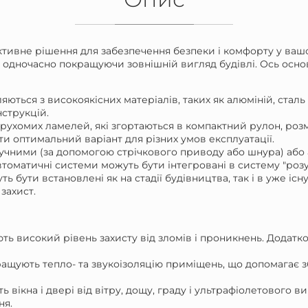
ективне рішення для забезпечення безпеки і комфорту у ваш
ів, одночасно покращуючи зовнішній вигляд будівлі. Ось осн
ляються з високоякісних матеріалів, таких як алюміній, стал
нструкцій.
з рухомих ламелей, які згортаються в компактний рулон, ро
ти оптимальний варіант для різних умов експлуатації.
ручними (за допомогою стрічкового приводу або шнура) аб
томатичні системи можуть бути інтегровані в систему "розу
ть бути встановлені як на стадії будівництва, так і в уже іс
захист.
ють високий рівень захисту від зломів і проникнень. Додатко
кращують тепло- та звукоізоляцію приміщень, що допомагає 
ть вікна і двері від вітру, дощу, граду і ультрафіолетовог
ня.