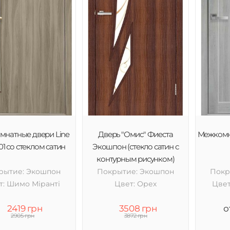
натные двери Line
Дверь "Омис" Фиеста
Межкомн
01 со стеклом сатин
Экошпон (стекло сатин с
контурным рисунком)
рытие: Экошпон
Покрытие: Экошпон
Покр
т: Шимо Міранті
Цвет: Орех
Цвет
2419 грн
3508 грн
о
2905 грн
3872 грн