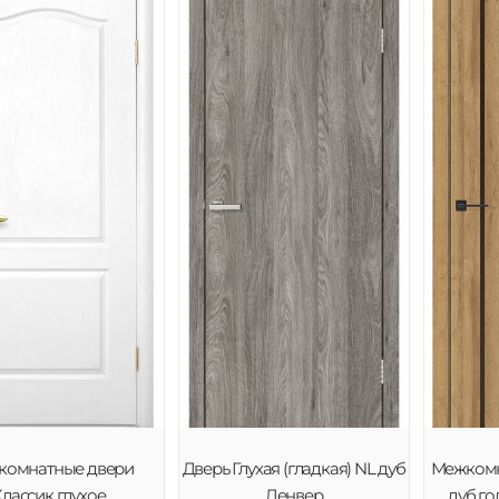
комнатные двери
Дверь Глухая (гладкая) NL дуб
Межкомн
лассик глухое
Денвер
дуб го