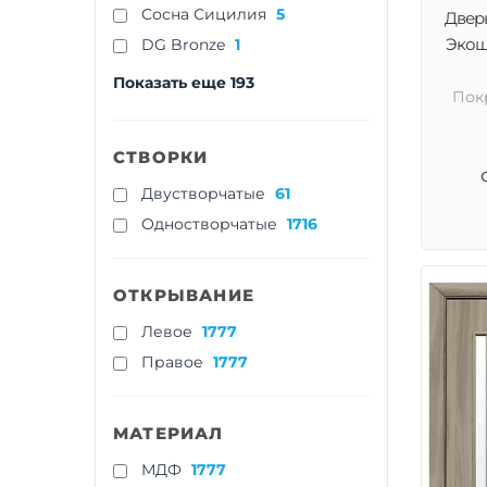
Cосна Сицилия
5
Двер
Экошп
DG Bronze
1
Показать еще 193
Пок
СТВОРКИ
Двустворчатые
61
Одностворчатые
1716
ОТКРЫВАНИЕ
Левое
1777
Правое
1777
МАТЕРИАЛ
МДФ
1777