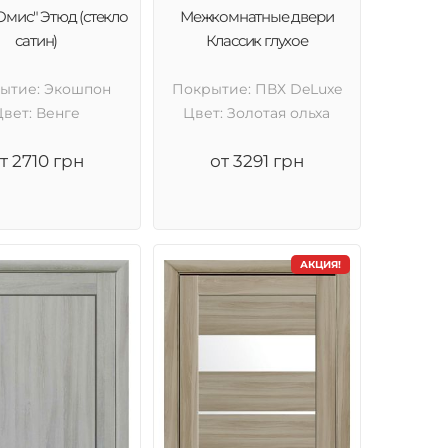
Омис" Этюд (стекло
Межкомнатные двери
сатин)
Классик глухое
ытие: Экошпон
Покрытие: ПВХ DeLuxe
Цвет: Венге
Цвет: Золотая ольха
т 2710 грн
от 3291 грн
АКЦИЯ!