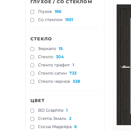
ГЛУХОЕ / СО СТЕКЛОМ
Глухое
186
Со стеклом
1591
СТЕКЛО
Зеркало
15
Стекло
304
Стекло графит
1
Стекло сатин
733
Стекло черное
538
ЦВЕТ
BD Graphite
1
Crema Эмаль
2
Cосна Мадейра
6