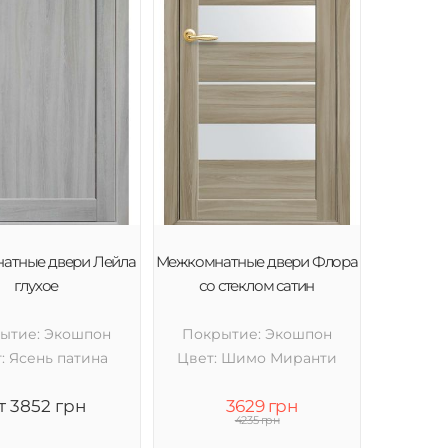
атные двери Лейла
Межкомнатные двери Флора
глухое
со стеклом сатин
ытие: Экошпон
Покрытие: Экошпон
: Ясень патина
Цвет: Шимо Миранти
т 3852 грн
3629 грн
4235 грн