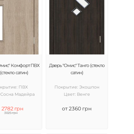
Омис" Комфорт ПВХ
Дверь "Омис" Танго (стекло
(стекло сатин)
сатин)
крытие: ПВХ
Покрытие: Экошпон
 Cосна Мадейра
Цвет: Венге
2782 грн
от 2360 грн
3025 грн