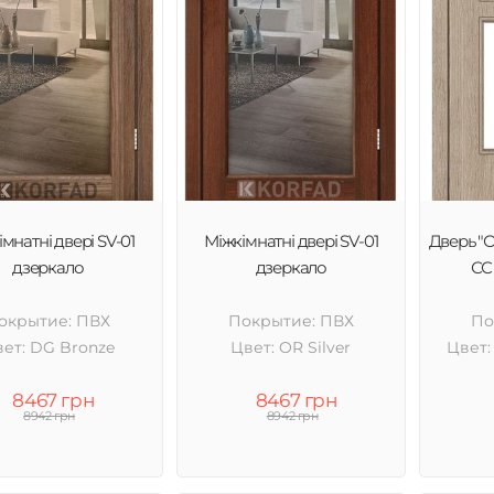
мнатні двері SV-01
Міжкімнатні двері SV-01
Дверь "
дзеркало
дзеркало
СС 
окрытие: ПВХ
Покрытие: ПВХ
По
ет: DG Bronze
Цвет: OR Silver
Цвет:
8467 грн
8467 грн
8942 грн
8942 грн