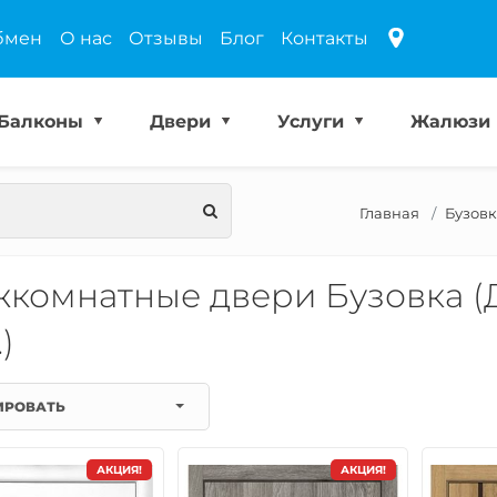
бмен
О нас
Отзывы
Блог
Контакты
Балконы
Двери
Услуги
Жалюзи
Главная
Бузовк
комнатные двери Бузовка (
)
ИРОВАТЬ
АКЦИЯ!
АКЦИЯ!