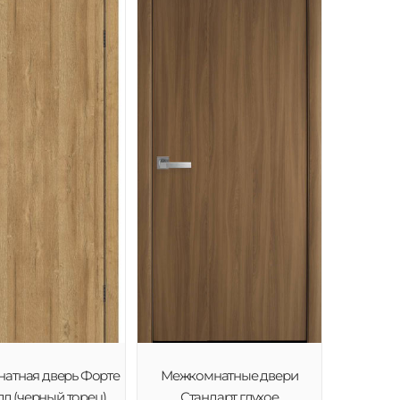
атная дверь Форте
Межкомнатные двери
лд (черный торец)
Стандарт глухое