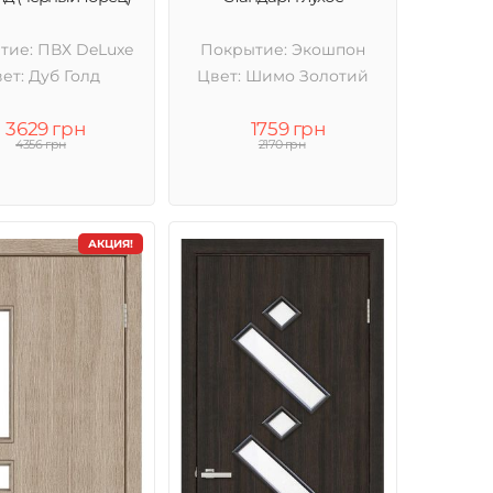
тие: ПВХ DeLuxe
Покрытие: Экошпон
ет: Дуб Голд
Цвет: Шимо Золотий
3629 грн
1759 грн
4356 грн
2170 грн
АКЦИЯ!