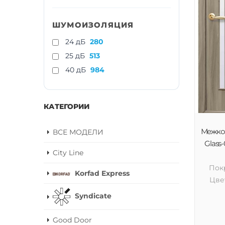
ШУМОИЗОЛЯЦИЯ
24 дБ
280
25 дБ
513
40 дБ
984
КАТЕГОРИИ
Межком
ВСЕ МОДЕЛИ
Glass-
City Line
Пок
Korfad Express
Цве
Syndicate
Good Door