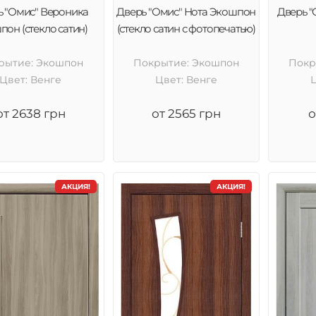
ь "Омис" Вероника
Дверь "Омис" Нота Экошпон
Дверь "
он (стекло сатин)
(стекло сатин с фотопечатью)
рытие: Экошпон
Покрытие: Экошпон
Покр
Цвет: Венге
Цвет: Венге
от 2638 грн
от 2565 грн
о
АКЦИЯ!
АКЦИЯ!