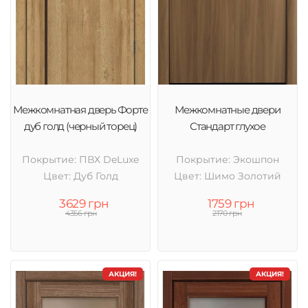
Межкомнатная дверь Форте
Межкомнатные двери
дуб голд (черный торец)
Стандарт глухое
Покрытие: ПВХ DeLuxe
Покрытие: Экошпон
Цвет: Дуб Голд
Цвет: Шимо Золотий
3629 грн
1759 грн
4356 грн
2170 грн
АКЦИЯ!
АКЦИЯ!