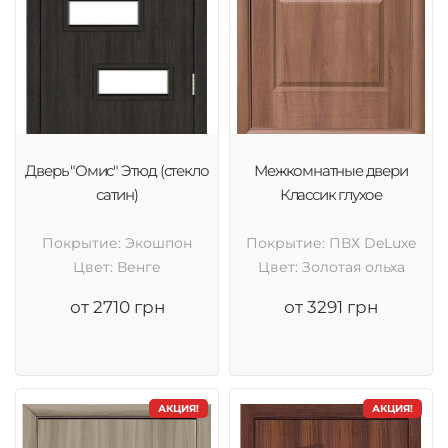
Дверь "Омис" Этюд (стекло
Межкомнатные двери
сатин)
Классик глухое
Покрытие: Экошпон
Покрытие: ПВХ DeLuxe
Цвет: Венге
Цвет: Золотая ольха
от 2710 грн
от 3291 грн
АКЦИЯ!
АКЦИЯ!