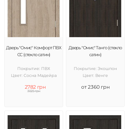
Дверь "Омис" Комфорт ПВХ
Дверь "Омис" Танго (стекло
СС (стекло сатин)
сатин)
Покрытие: ПВХ
Покрытие: Экошпон
Цвет: Cосна Мадейра
Цвет: Венге
2782 грн
от 2360 грн
3025 грн