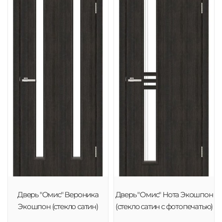
Дверь "Омис" Вероника
Дверь "Омис" Нота Экошпон
Экошпон (стекло сатин)
(стекло сатин с фотопечатью)