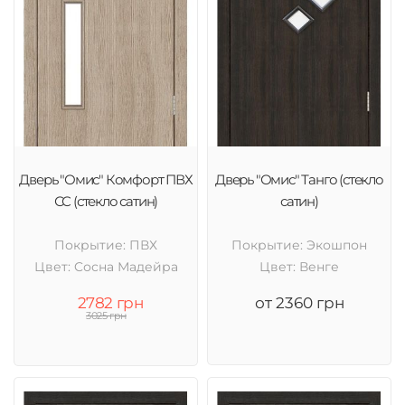
Дверь "Омис" Комфорт ПВХ
Дверь "Омис" Танго (стекло
СС (стекло сатин)
сатин)
Покрытие: ПВХ
Покрытие: Экошпон
Цвет: Cосна Мадейра
Цвет: Венге
2782 грн
от 2360 грн
3025 грн