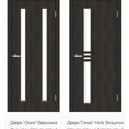
Дверь "Омис" Вероника
Дверь "Омис" Нота Экошпон