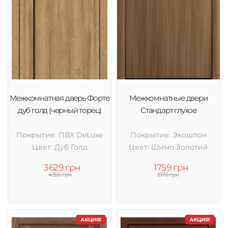
Межкомнатная дверь Форте
Межкомнатные двери
дуб голд (черный торец)
Стандарт глухое
Покрытие: ПВХ DeLuxe
Покрытие: Экошпон
Цвет: Дуб Голд
Цвет: Шимо Золотий
3629 грн
1759 грн
4356 грн
2170 грн
АКЦИЯ!
АКЦИЯ!