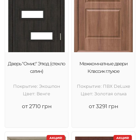
Дверь "Омис" Этюд (стекло
Межкомнатные двери
сатин)
Классик глухое
Покрытие: Экошпон
Покрытие: ПВХ DeLuxe
Цвет: Венге
Цвет: Золотая ольха
от 2710 грн
от 3291 грн
АКЦИЯ!
АКЦИЯ!