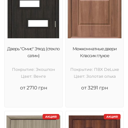
Дверь "Омис" Этюд (стекло
Межкомнатные двери
сатин)
Классик глухое
Покрытие: Экошпон
Покрытие: ПВХ DeLuxe
Цвет: Венге
Цвет: Золотая ольха
от 2710 грн
от 3291 грн
АКЦИЯ!
АКЦИЯ!