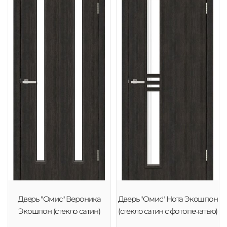
Дверь "Омис" Вероника
Дверь "Омис" Нота Экошпон
Экошпон (стекло сатин)
(стекло сатин с фотопечатью)