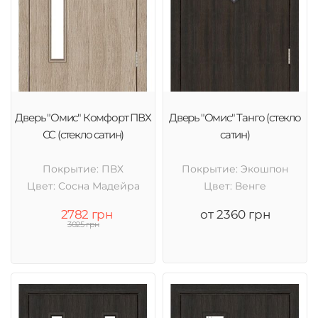
Дверь "Омис" Комфорт ПВХ
Дверь "Омис" Танго (стекло
СС (стекло сатин)
сатин)
Покрытие: ПВХ
Покрытие: Экошпон
Цвет: Cосна Мадейра
Цвет: Венге
2782 грн
от 2360 грн
3025 грн