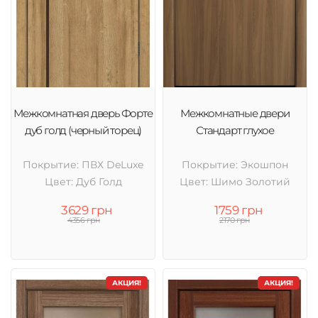
Межкомнатная дверь Форте
Межкомнатные двери
дуб голд (черный торец)
Стандарт глухое
Покрытие: ПВХ DeLuxe
Покрытие: Экошпон
Цвет: Дуб Голд
Цвет: Шимо Золотий
3629 грн
1759 грн
4356 грн
2170 грн
АКЦИЯ!
АКЦИЯ!